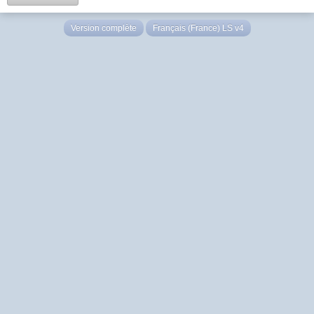
Version complète
Français (France) LS v4