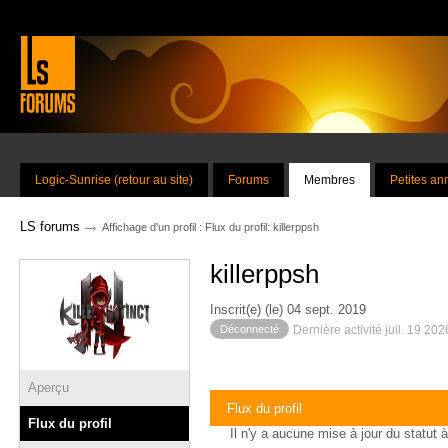
Logic-Sunrise (retour au site)
Forums
Membres
Petites a
→
LS forums
Affichage d'un profil : Flux du profil: killerppsh
killerppsh
Inscrit(e) (le) 04 sept. 2019
Déconnecté
Dernière activité juil. 19 20
Aperçu
Flux du profil
Flux du profil
Il n'y a aucune mise à jour du statut à