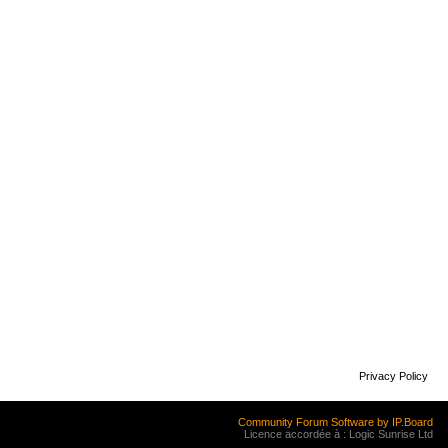
Privacy Policy
Community Forum Software by IP.Board
Licence accordée à : Logic Sunrise Ltd