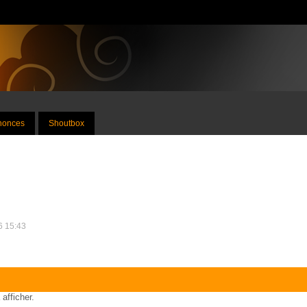
nnonces
Shoutbox
26 15:43
 afficher.