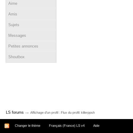
Aime
Amis
Sujets
Messages
Petites annonces
Shoutbox
→
LS forums
Affichage d'un profil : Flux du profil: killerppsh
Changer le thème
Français (France) LS v4
Aide