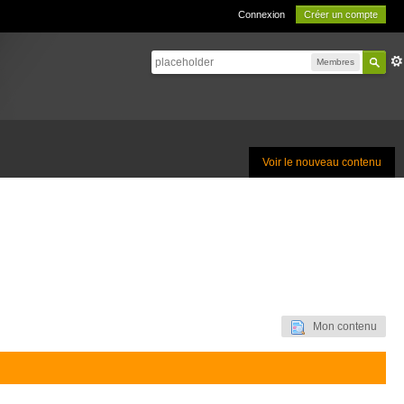
Connexion
Créer un compte
Membres
Voir le nouveau contenu
Mon contenu