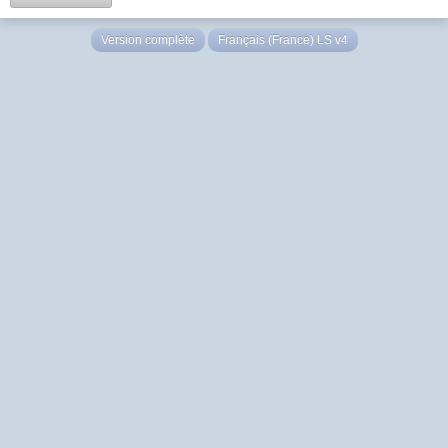
Version complète
Français (France) LS v4