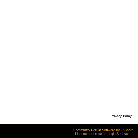
Privacy Policy
Community Forum Software by IP.Board
Licence accordée à : Logic Sunrise Ltd