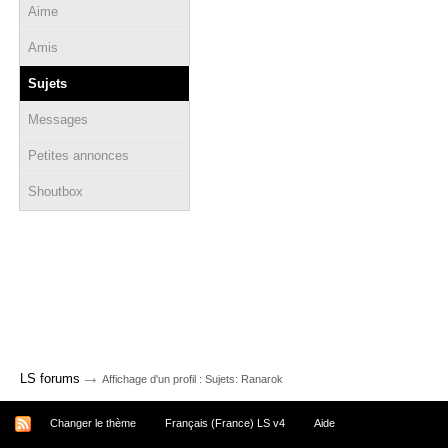
Aime
Amis
Sujets
Messages
Petites annonces
Shoutbox
→
LS forums
Affichage d'un profil : Sujets: Ranarok
Changer le thème
Français (France) LS v4
Aide