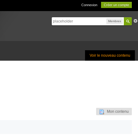
Connexion
Créer un compte
Membres
Voir le nouveau contenu
Mon contenu