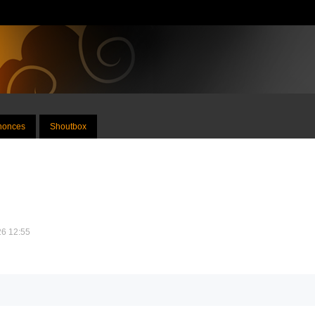
nnonces
Shoutbox
26 12:55