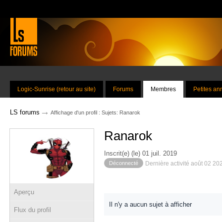
Logic-Sunrise (retour au site)
Forums
Membres
Petites a
→
LS forums
Affichage d'un profil : Sujets: Ranarok
Ranarok
Inscrit(e) (le) 01 juil. 2019
Déconnecté
Dernière activité août 02 20
Aperçu
Il n'y a aucun sujet à afficher
Flux du profil