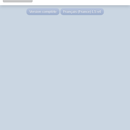
Version complète
Français (France) LS v4