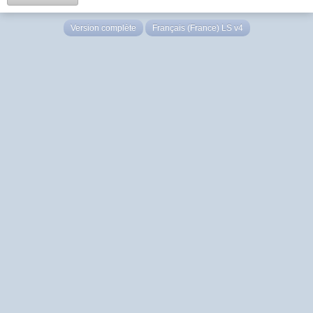
Version complète
Français (France) LS v4