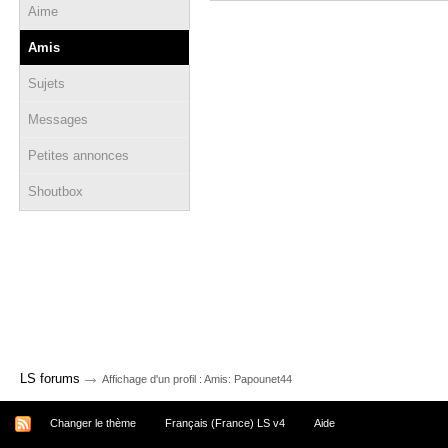
Aime
Amis
Sujets
Messages
Petites annonces
Shoutbox
→
LS forums
Affichage d'un profil : Amis: Papounet44
Changer le thème
Français (France) LS v4
Aide