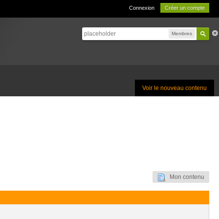
Connexion
Créer un compte
Membres
Voir le nouveau contenu
Mon contenu