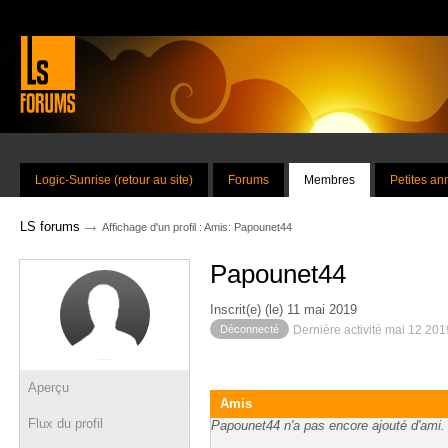
Logic-Sunrise (retour au site)
Forums
Membres
Petites a
→
LS forums
Affichage d'un profil : Amis: Papounet44
Papounet44
Inscrit(e) (le) 11 mai 2019
Déconnecté
Dernière activité mai 12 201
Aperçu
Amis
Flux du profil
Papounet44 n'a pas encore ajouté d'ami.