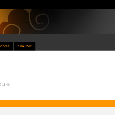
nnonces
Shoutbox
9 11:46