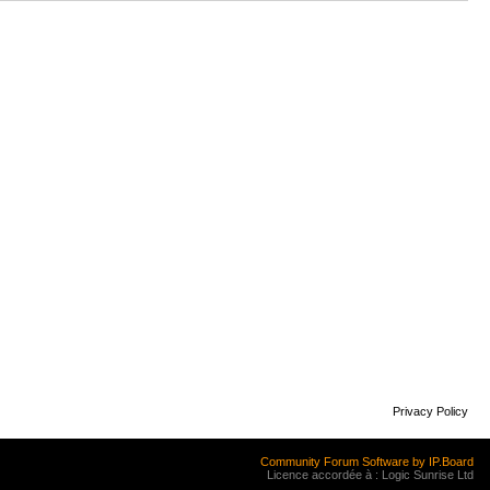
Privacy Policy
Community Forum Software by IP.Board
Licence accordée à : Logic Sunrise Ltd