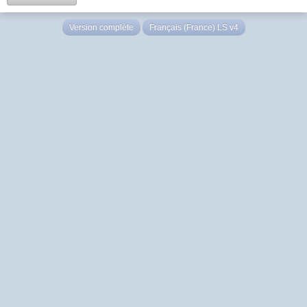
Version complète
Français (France) LS v4