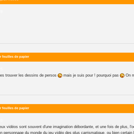
28
 feuilles de papier
25
 les trouver les dessins de persos
mais je suis pour ! pourquoi pas
On m
 feuilles de papier
10
x vidéos sont souvent d'une imagination débordante, et une fois de plus, l'o
un personnage du monde du jeu vidéo des plus carrismatique, ou bien certain