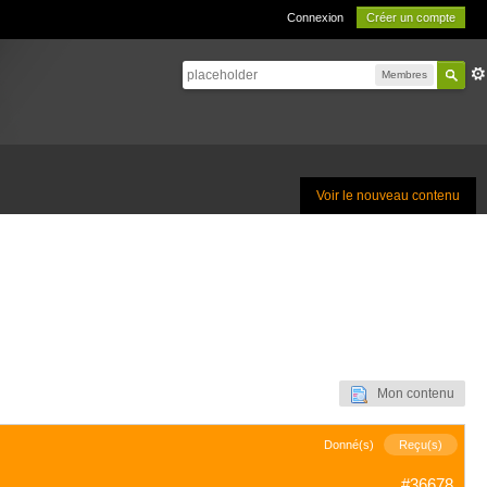
Connexion
Créer un compte
Membres
Voir le nouveau contenu
Mon contenu
Donné(s)
Reçu(s)
#36678