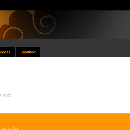
nnonces
Shoutbox
26 19:00
 jeux vidéos