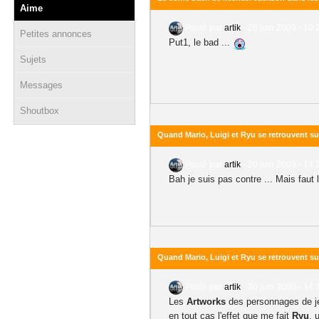
Aime
Posté par
artik
-
26 juin 2009 - 10:
Petites annonces
Put1, le bad ...
Sujets
Messages
Shoutbox
Quand Mario, Luigi et Ryu se retrouvent sur
Posté par
artik
-
20 juin 2009 - 14:
Bah je suis pas contre ... Mais faut
Quand Mario, Luigi et Ryu se retrouvent sur
Posté par
artik
-
20 juin 2009 - 14:
Les
Artworks
des personnages de jeu
en tout cas l'effet que me fait
Ryu
, 