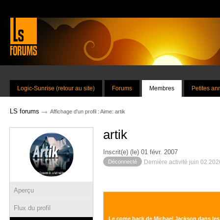
Logic-Sunrise (retour au site)
Forums
Membres
Petites a
→
LS forums
Affichage d'un profil : Aime: artik
artik
Inscrit(e) (le) 01 févr. 2007
Déconnecté
Dernière activité juin 02 20
Aperçu
Flux du profil
Le come back de Michael Jackson dans les