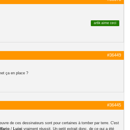
artik
aime ceci
#36449
et ça en place ?
#36445
euvre de ces dessinateurs sont pour certaines à tomber par terre. C'est
Mario
/
Luigi
vraiment réussit. Un petit extrait donc, de ce qui a été