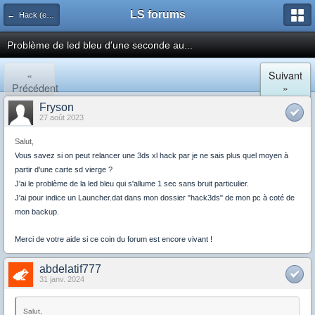
LS forums
← Hack (exploits, homebrews...)
Problème de led bleu d'une seconde au...
«
Suivant
Précédent
»
Fryson
27 août 2023
Salut,
Vous savez si on peut relancer une 3ds xl hack par je ne sais plus quel moyen à
partir d'une carte sd vierge ?
J'ai le problème de la led bleu qui s'allume 1 sec sans bruit particulier.
J'ai pour indice un Launcher.dat dans mon dossier "hack3ds" de mon pc à coté de
mon backup.
Merci de votre aide si ce coin du forum est encore vivant !
abdelatif777
31 janv. 2024
Salut,