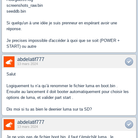
screenshots_raw.bin
seeddb.bin
Si quelqu'un à une idée je suis prenneur en espérant avoir une
réponse.
Je precises impossible d'accéder à quoi que se soit (POWER +
START) ou autre
abdelatif777
13 mars 2024
Salut
Logiquement tu n’a qu’à renommer le fichier luma en boot.bin .
Ensuite au lancement il doit booter automatiquement pour choisir les
options de luma, et valider part start .
Dis moi si tu as bien le deenier luma sur ta SD?
abdelatif777
13 mars 2024
Je ne vois pas de fichier boot.bin, il faut t’éméchât luma , le