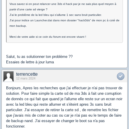
Vous savez si on peut relancer une 3ds xl hack par je ne sais plus quel moyen à
partir d'une carte sd vierge ?
J'ai le problème de la led bleu qui s'allume 1 sec sans bruit particulier.
J'ai pour indice un Launcher.dat dans mon dossier "hack3ds" de mon pc à coté de
mon backup.
Merci de votre aide si ce coin du forum est encore vivant !
Salut, tu as solutionner ton problème ??
Essaies de lettre à jour luma
terrencette
12 mars 2024
Bonjours, Apres les recherches que j'ai effectuer je n'ai pas trouver de
solution. Pour faire simple la carte sd de ma 3ds à fait une corruption
de donnés ce qui fait que quand je l'allume elle reste sur un ecran noir
avec la led bleu qui reste allumer et s'éteint apres 3s sans bruit
particulier. J'ai essayer de retirer la carte sd , de remettre les fichier
que j'avais mis de coter au cas ou car je n'ai pas eu le temps de faire
de backup nand. J'ai essayer de changer le boot sa n'a pas
fonctionner.