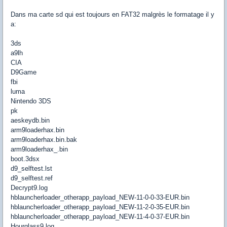
Dans ma carte sd qui est toujours en FAT32 malgrès le formatage il y
a:
3ds
a9lh
CIA
D9Game
fbi
luma
Nintendo 3DS
pk
aeskeydb.bin
arm9loaderhax.bin
arm9loaderhax.bin.bak
arm9loaderhax_.bin
boot.3dsx
d9_selftest.lst
d9_selftest.ref
Decrypt9.log
hblauncherloader_otherapp_payload_NEW-11-0-0-33-EUR.bin
hblauncherloader_otherapp_payload_NEW-11-2-0-35-EUR.bin
hblauncherloader_otherapp_payload_NEW-11-4-0-37-EUR.bin
Hourglass9.log