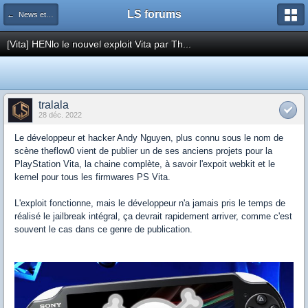
LS forums
← News et actualités postées sur LS
[Vita] HENlo le nouvel exploit Vita par Th...
tralala
28 déc. 2022
Le développeur et hacker Andy Nguyen, plus connu sous le nom de
scène theflow0 vient de publier un de ses anciens projets pour la
PlayStation Vita, la chaine complète, à savoir l'expoit webkit et le
kernel pour tous les firmwares PS Vita.
L'exploit fonctionne, mais le développeur n'a jamais pris le temps de
réalisé le jailbreak intégral, ça devrait rapidement arriver, comme c'est
souvent le cas dans ce genre de publication.