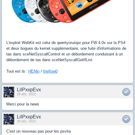
L'exploit WebKit est celui de qwertyoruiopz pour FW 4.0x sur la PS4
et deux bogues du kernel supplémentaire, une fuite d'informations de
tas dans sceNetSyscallControl et un débordement conduisant à un
débordement de tas dans sceNetSyscallGetIfList.
Tout est là :
HENlo
/
theflow0
LilPxxpEvx
28 déc. 2022
Merci pour la news
LilPxxpEvx
28 déc. 2022
C'est un nouveau pas pour les psvita