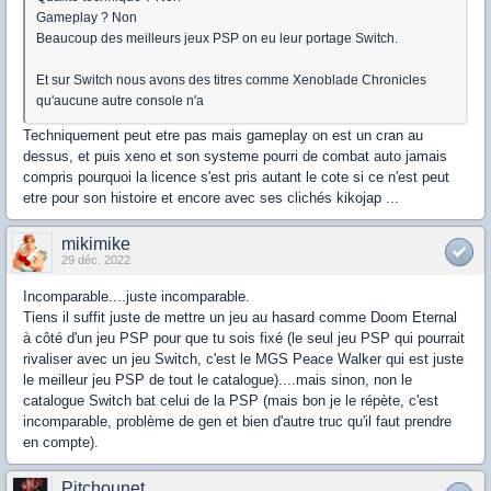
Gameplay ? Non
Beaucoup des meilleurs jeux PSP on eu leur portage Switch.
Et sur Switch nous avons des titres comme Xenoblade Chronicles
qu'aucune autre console n'a
Techniquement peut etre pas mais gameplay on est un cran au
dessus, et puis xeno et son systeme pourri de combat auto jamais
compris pourquoi la licence s'est pris autant le cote si ce n'est peut
etre pour son histoire et encore avec ses clichés kikojap ...
mikimike
29 déc. 2022
Incomparable....juste incomparable.
Tiens il suffit juste de mettre un jeu au hasard comme Doom Eternal
à côté d'un jeu PSP pour que tu sois fixé (le seul jeu PSP qui pourrait
rivaliser avec un jeu Switch, c'est le MGS Peace Walker qui est juste
le meilleur jeu PSP de tout le catalogue)....mais sinon, non le
catalogue Switch bat celui de la PSP (mais bon je le répète, c'est
incomparable, problème de gen et bien d'autre truc qu'il faut prendre
en compte).
Pitchounet