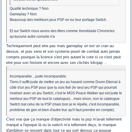
Qualité technique ? Non
Gameplay ? Non
Beaucoup des meilleurs jeux PSP on eu leur portage Switch.
Et sur Switch nous avons des titres comme Xenoblade Chronicles
qu'aucune autre console n'a
Techniquement peut etre pas mais gameplay on est un cran au
dessus, et puis xeno et son systeme pourri de combat auto jamais
compris pourquoi la licence s'est pris autant le cote si ce n'est peut
etre pour son histoire et encore avec ses clichés kikojap ...
Incomparable....juste incomparable.
Tiens il suffit juste de mettre un jeu au hasard comme Doom Eternal à
côté d'un jeu PSP pour que tu sois fixé (le seul jeu PSP qui pourrait
rivaliser avec un jeu Switch, c'est le MGS Peace Walker qui est juste le
meilleur jeu PSP de tout le catalogue)....mais sinon, non le catalogue
Switch bat celui de la PSP (mais bon je le répète, c'est incomparable,
problème de gen et bien d'autre truc qu'il faut prendre en compte).
C'est vrai que ça manque d'objectivité mais la psp m'avait tellement
marqué a l'epoque là ou la switch m'a tellement deçu, le manque
d'ambition se ressent dans tout ce qui sort dessus ça puuuue