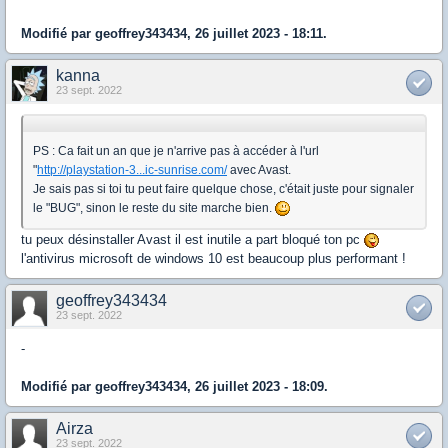
Modifié par geoffrey343434, 26 juillet 2023 - 18:11.
kanna
23 sept. 2022
PS : Ca fait un an que je n'arrive pas à accéder à l'url
"
http://playstation-3...ic-sunrise.com/
avec Avast.
Je sais pas si toi tu peut faire quelque chose, c'était juste pour signaler
le "BUG", sinon le reste du site marche bien.
tu peux désinstaller Avast il est inutile a part bloqué ton pc
l'antivirus microsoft de windows 10 est beaucoup plus performant !
geoffrey343434
23 sept. 2022
-
Modifié par geoffrey343434, 26 juillet 2023 - 18:09.
Airza
23 sept. 2022