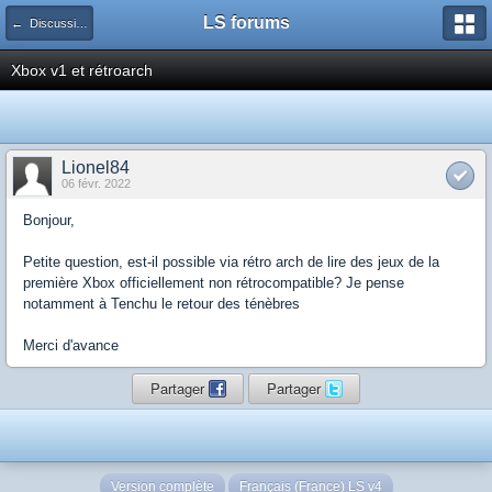
LS forums
← Discussions générales (jeux, hardware...)
Xbox v1 et rétroarch
Lionel84
06 févr. 2022
Bonjour,
Petite question, est-il possible via rétro arch de lire des jeux de la
première Xbox officiellement non rétrocompatible? Je pense
notamment à Tenchu le retour des ténèbres
Merci d'avance
Partager
Partager
Version complète
Français (France) LS v4