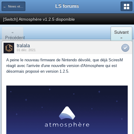
LS forums
← News et actualités postées sur LS
[Switch] Atmosphère v1.2.5 disponible
«
Suivant
Précédent
»
tralala
01 déc. 2021
A peine le nouveau firmware de Nintendo dévoilé, que déjà SciresM
réagit avec l'arrivée d'une nouvelle version d'Atmosphere qui est
désormais proposé en version 1.2.5.