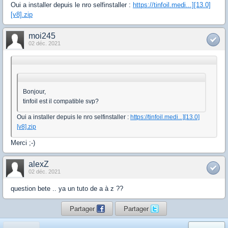
Oui a installer depuis le nro selfinstaller :
https://tinfoil.medi...][13.0]
[v8].zip
moi245
02 déc. 2021
Bonjour,
tinfoil est il compatible svp?
Oui a installer depuis le nro selfinstaller :
https://tinfoil.medi...][13.0]
[v8].zip
Merci ;-)
alexZ
02 déc. 2021
question bete .. ya un tuto de a à z ??
Partager
Partager