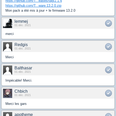
https://github.com/T...eases/tag/2.1.4
https://github.com/T...ware.13.2.0.zip
Mon pack a été mis à jour + le firmware 13.2.0
lemmej
01 déc. 2021
merci
Redgis
01 déc. 2021
Merci
Balthasar
01 déc. 2021
Impécable! Merci.
Chbich
01 déc. 2021
Merci les gars
apotheme