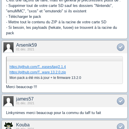
C'est une façons de faire, mais en général je préconissent plutôt de :
- Supprimer tout de votre carte SD sauf les dossiers "Nintendo",
"emuMMC", "sxos" et "emutendo" si ils existent
- Télécharger le pack
- Mettre tout le contenu du ZIP à la racine de votre carte SD
- Si besoin, les payloads (hekate, fusee) se trouvent à la racine du
pack
Arsenik59
01 déc. 2021
https://github.com/T...eases/tag/2.1.4
https://github.com/T...ware.13.2.0.zip
Mon pack a été mis à jour + le firmware 13.2.0
Merci beaucoup !!!
james57
01 déc. 2021
Linkynimes merci beaucoup pour la commu du taff tu fait
Kouba