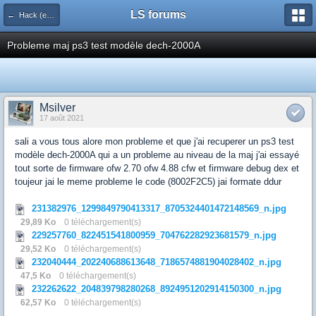
LS forums
← Hack (exploits, homebrews...)
Probleme maj ps3 test modèle dech-2000A
Msilver
17 août 2021
sali a vous tous alore mon probleme et que j'ai recuperer un ps3 test
modèle dech-2000A qui a un probleme au niveau de la maj j'ai essayé
tout sorte de firmware ofw 2.70 ofw 4.88 cfw et firmware debug dex et
toujeur jai le meme probleme le code (8002F2C5) jai formate ddur
231382976_1299849790413317_8705324401472148569_n.jpg
29,89 Ko
0 téléchargement(s)
229257760_822451541800959_704762282923681579_n.jpg
29,52 Ko
0 téléchargement(s)
232040444_202240688613648_7186574881904028402_n.jpg
47,5 Ko
0 téléchargement(s)
232262622_204839798280268_8924951202914150300_n.jpg
62,57 Ko
0 téléchargement(s)