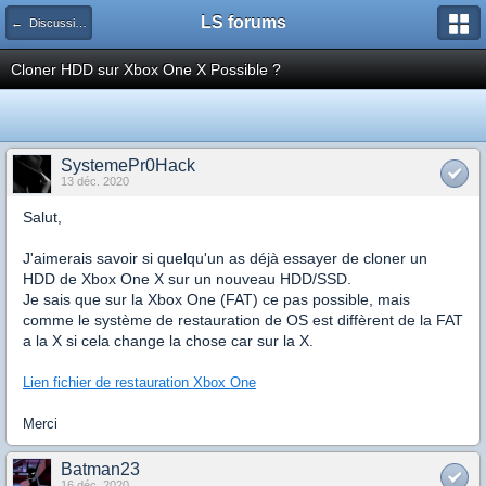
LS forums
← Discussions générales (jeux, hardware...)
Cloner HDD sur Xbox One X Possible ?
SystemePr0Hack
13 déc. 2020
Salut,
J'aimerais savoir si
quelqu'un
as déjà essayer de cloner un
HDD de Xbox
One
X sur un nouveau
HDD/SSD
.
Je sais que sur la Xbox
One
(FAT)
ce pas possible, mais
comme le système de restauration
de OS
est diffèrent de la FAT
a la X si cela change la chose
car sur la X
.
Lien fichier de restauration Xbox One
Merci
Batman23
16 déc. 2020