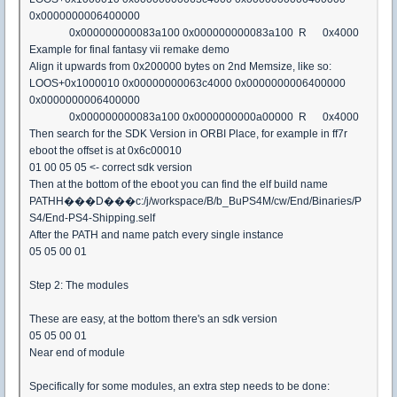
0x0000000006400000
0x000000000083a100 0x000000000083a100 R 0x4000
Example for final fantasy vii remake demo
Align it upwards from 0x200000 bytes on 2nd Memsize, like so:
LOOS+0x1000010 0x00000000063c4000 0x0000000006400000
0x0000000006400000
0x000000000083a100 0x0000000000a00000 R 0x4000
Then search for the SDK Version in ORBI Place, for example in ff7r
eboot the offset is at 0x6c00010
01 00 05 05 <- correct sdk version
Then at the bottom of the eboot you can find the elf build name
PATHH���D���c:/j/workspace/B/b_BuPS4M/cw/End/Binaries/P
S4/End-PS4-Shipping.self
After the PATH and name patch every single instance
05 05 00 01
Step 2: The modules
These are easy, at the bottom there's an sdk version
05 05 00 01
Near end of module
Specifically for some modules, an extra step needs to be done: