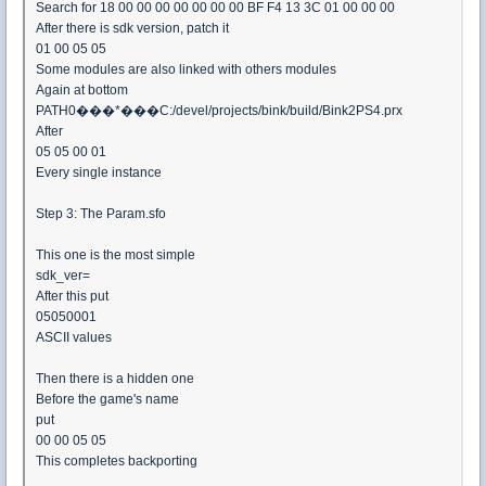
Search for 18 00 00 00 00 00 00 00 BF F4 13 3C 01 00 00 00
After there is sdk version, patch it
01 00 05 05
Some modules are also linked with others modules
Again at bottom
PATH0���*���C:/devel/projects/bink/build/Bink2PS4.prx
After
05 05 00 01
Every single instance
Step 3: The Param.sfo
This one is the most simple
sdk_ver=
After this put
05050001
ASCII values
Then there is a hidden one
Before the game's name
put
00 00 05 05
This completes backporting