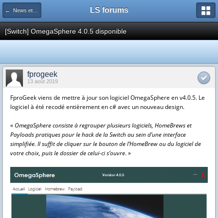
LS forums
← News et actualités postées sur LS
[Switch] OmegaSphere 4.0.5 disponible
fprogeek
13 août 2019
FproGeek viens de mettre à jour son logiciel OmegaSphere en v4.0.5. Le
logiciel à été recodé entièrement en c# avec un nouveau design.
«
OmegaSphere consiste à regrouper plusieurs logiciels, HomeBrews et
Payloads pratiques pour le hack de la Switch au sein d’une interface
simplifiée. Il suffit de cliquer sur le bouton de l’HomeBrew ou du logiciel de
votre choix, puis le dossier de celui-ci s’ouvre
. »