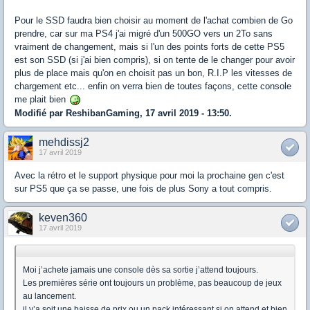
Pour le SSD faudra bien choisir au moment de l'achat combien de Go
prendre, car sur ma PS4 j'ai migré d'un 500GO vers un 2To sans
vraiment de changement, mais si l'un des points forts de cette PS5
est son SSD (si j'ai bien compris), si on tente de le changer pour avoir
plus de place mais qu'on en choisit pas un bon, R.I.P les vitesses de
chargement etc... enfin on verra bien de toutes façons, cette console
me plait bien
Modifié par ReshibanGaming, 17 avril 2019 - 13:50.
mehdissj2
17 avril 2019
Avec la rétro et le support physique pour moi la prochaine gen c'est
sur PS5 que ça se passe, une fois de plus Sony a tout compris.
keven360
17 avril 2019
Moi j’achete jamais une console dès sa sortie j’attend toujours.
Les premières série ont toujours un problème, pas beaucoup de jeux
au lancement.
il y’a soit une baisse de prix ou un pack intéressant si on attend et bien