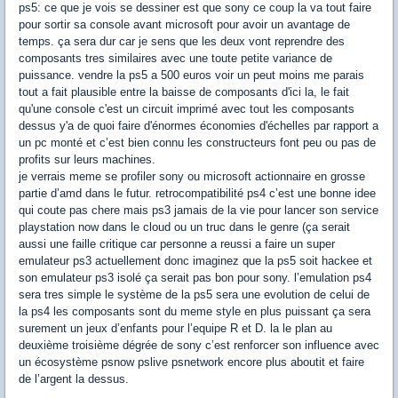
ps5: ce que je vois se dessiner est que sony ce coup la va tout faire
pour sortir sa console avant microsoft pour avoir un avantage de
temps. ça sera dur car je sens que les deux vont reprendre des
composants tres similaires avec une toute petite variance de
puissance. vendre la ps5 a 500 euros voir un peut moins me parais
tout a fait plausible entre la baisse de composants d'ici la, le fait
qu'une console c'est un circuit imprimé avec tout les composants
dessus y'a de quoi faire d'énormes économies d'échelles par rapport a
un pc monté et c’est bien connu les constructeurs font peu ou pas de
profits sur leurs machines.
je verrais meme se profiler sony ou microsoft actionnaire en grosse
partie d’amd dans le futur. retrocompatibilité ps4 c’est une bonne idee
qui coute pas chere mais ps3 jamais de la vie pour lancer son service
playstation now dans le cloud ou un truc dans le genre (ça serait
aussi une faille critique car personne a reussi a faire un super
emulateur ps3 actuellement donc imaginez que la ps5 soit hackee et
son emulateur ps3 isolé ça serait pas bon pour sony. l’emulation ps4
sera tres simple le système de la ps5 sera une evolution de celui de
la ps4 les composants sont du meme style en plus puissant ça sera
surement un jeux d’enfants pour l’equipe R et D. la le plan au
deuxième troisième dégrée de sony c’est renforcer son influence avec
un écosystème psnow pslive psnetwork encore plus aboutit et faire
de l’argent la dessus.