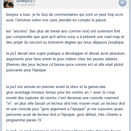
bsteph27
17 avril 2019
bonjour a tous. je lis bcp de commentaires qui sont un peut trop ecris
avec l’émotion selon moi sans prendre en compte le passé.
les "anciens" (les plus de trente ans comme moi) ont surement finit
par comprendre que quoi qu'il arrive sony a à présent une road map et
des projet du second ou troisieme degree qui nous dépasse j'explique.
la ps1 devait etre super pratique a développer et devait avoir plusieurs
arguments pour faire entrer le jeux videos chez les jeunes adultes.
(themes des jeux lecteur cd bonne puce sonore ect et elle etait plutot
puissante pour l'époque.
la ps2 est arrivée en premier avant la xbox et la gamecube.
gros avantage niveaux temps pour les ventes en + avec le coup
monté des ruptures de stocks c'est devenue une console vraiment
"in". en plus elle faisait un lecteur dvd tres moyen mais un lecteur dvd
et une console jeux "gros argument a l’époque" je me souviens quasi
personne avait de lecteur dvd a l’époque. gros défaut, très chiante a
programmé parais t'il.