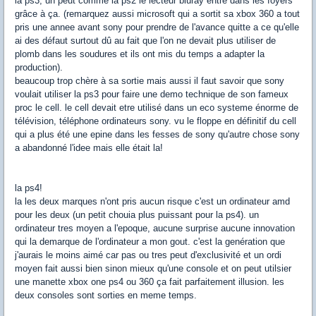
la ps3, un peut comme la ps2 le lecteur bluray entre dans les foyers
grâce à ça. (remarquez aussi microsoft qui a sortit sa xbox 360 a tout
pris une annee avant sony pour prendre de l'avance quitte a ce qu'elle
ai des défaut surtout dû au fait que l'on ne devait plus utiliser de
plomb dans les soudures et ils ont mis du temps a adapter la
production).
beaucoup trop chère à sa sortie mais aussi il faut savoir que sony
voulait utiliser la ps3 pour faire une demo technique de son fameux
proc le cell. le cell devait etre utilisé dans un eco systeme énorme de
télévision, téléphone ordinateurs sony. vu le floppe en définitif du cell
qui a plus été une epine dans les fesses de sony qu'autre chose sony
a abandonné l'idee mais elle était la!
la ps4!
la les deux marques n'ont pris aucun risque c'est un ordinateur amd
pour les deux (un petit chouia plus puissant pour la ps4). un
ordinateur tres moyen a l'epoque, aucune surprise aucune innovation
qui la demarque de l'ordinateur a mon gout. c'est la genération que
j'aurais le moins aimé car pas ou tres peut d'exclusivité et un ordi
moyen fait aussi bien sinon mieux qu'une console et on peut utilsier
une manette xbox one ps4 ou 360 ça fait parfaitement illusion. les
deux consoles sont sorties en meme temps.