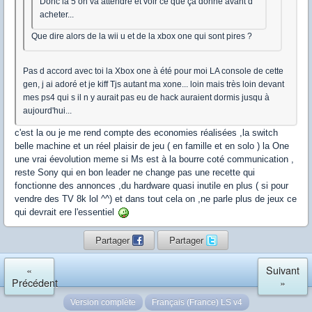
Donc la 5 on va attendre et voir ce que ça donne avant d
acheter...
Que dire alors de la wii u et de la xbox one qui sont pires ?
Pas d accord avec toi la Xbox one à été pour moi LA console de cette
gen, j ai adoré et je kiff Tjs autant ma xone... loin mais très loin devant
mes ps4 qui s il n y aurait pas eu de hack auraient dormis jusqu à
aujourd'hui...
c'est la ou je me rend compte des economies réalisées ,la switch
belle machine et un réel plaisir de jeu ( en famille et en solo ) la One
une vrai éevolution meme si Ms est à la bourre coté communication ,
reste Sony qui en bon leader ne change pas une recette qui
fonctionne des annonces ,du hardware quasi inutile en plus ( si pour
vendre des TV 8k lol ^^) et dans tout cela on ,ne parle plus de jeux ce
qui devrait ere l'essentiel
Partager
Partager
«
Suivant
Précédent
»
Version complète
Français (France) LS v4