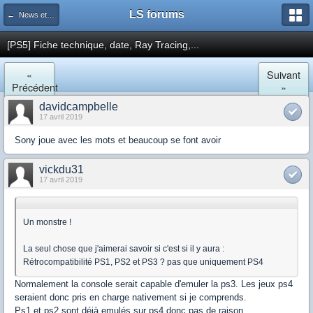
LS forums
← News et actualités postées sur LS
[PS5] Fiche technique, date, Ray Tracing,...
«
Suivant
Précédent
»
davidcampbelle
17 avril 2019
Sony joue avec les mots et beaucoup se font avoir
vickdu31
17 avril 2019
Un monstre !
La seul chose que j'aimerai savoir si c'est si il y aura :
Rétrocompatibilité PS1, PS2 et PS3 ? pas que uniquement PS4
Normalement la console serait capable d'emuler la ps3. Les jeux ps4
seraient donc pris en charge nativement si je comprends.
Ps1 et ps2 sont déjà emulés sur ps4 donc pas de raison.