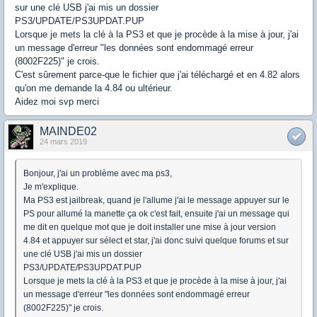
sur une clé USB j'ai mis un dossier
PS3/UPDATE/PS3UPDAT.PUP
Lorsque je mets la clé à la PS3 et que je procède à la mise à jour, j'ai
un message d'erreur "les données sont endommagé erreur
(8002F225)" je crois.
C'est sûrement parce-que le fichier que j'ai téléchargé et en 4.82 alors
qu'on me demande la 4.84 ou ultérieur.
Aidez moi svp merci
MAINDE02
24 mars 2019
Bonjour, j'ai un problème avec ma ps3,
Je m'explique.
Ma PS3 est jailbreak, quand je l'allume j'ai le message appuyer sur le
PS pour allumé la manette ça ok c'est fait, ensuite j'ai un message qui
me dit en quelque mot que je doit installer une mise à jour version
4.84 et appuyer sur sélect et star, j'ai donc suivi quelque forums et sur
une clé USB j'ai mis un dossier
PS3/UPDATE/PS3UPDAT.PUP
Lorsque je mets la clé à la PS3 et que je procède à la mise à jour, j'ai
un message d'erreur "les données sont endommagé erreur
(8002F225)" je crois.