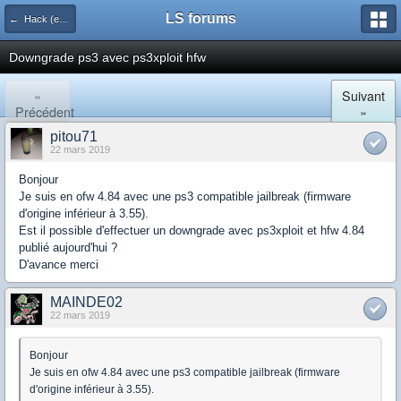
LS forums
← Hack (exploits, homebrews...)
Downgrade ps3 avec ps3xploit hfw
«
Suivant
Précédent
»
pitou71
22 mars 2019
Bonjour
Je suis en ofw 4.84 avec une ps3 compatible jailbreak (firmware
d'origine inférieur à 3.55).
Est il possible d'effectuer un downgrade avec ps3xploit et hfw 4.84
publié aujourd'hui ?
D'avance merci
MAINDE02
22 mars 2019
Bonjour
Je suis en ofw 4.84 avec une ps3 compatible jailbreak (firmware
d'origine inférieur à 3.55).