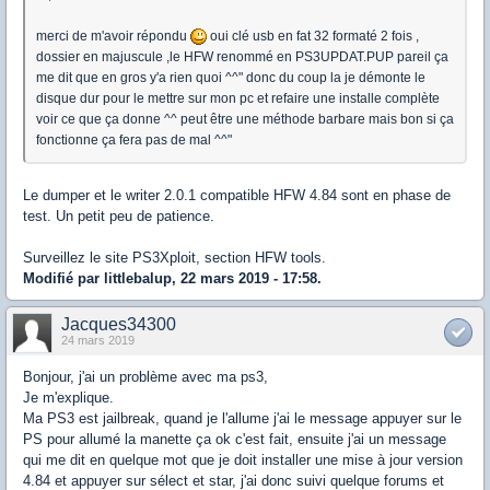
merci de m'avoir répondu
oui clé usb en fat 32 formaté 2 fois ,
dossier en majuscule ,le HFW renommé en PS3UPDAT.PUP pareil ça
me dit que en gros y'a rien quoi ^^" donc du coup la je démonte le
disque dur pour le mettre sur mon pc et refaire une installe complète
voir ce que ça donne ^^ peut être une méthode barbare mais bon si ça
fonctionne ça fera pas de mal ^^"
Le dumper et le writer 2.0.1 compatible HFW 4.84 sont en phase de
test. Un petit peu de patience.
Surveillez le site PS3Xploit, section HFW tools.
Modifié par littlebalup, 22 mars 2019 - 17:58.
Jacques34300
24 mars 2019
Bonjour, j'ai un problème avec ma ps3,
Je m'explique.
Ma PS3 est jailbreak, quand je l'allume j'ai le message appuyer sur le
PS pour allumé la manette ça ok c'est fait, ensuite j'ai un message
qui me dit en quelque mot que je doit installer une mise à jour version
4.84 et appuyer sur sélect et star, j'ai donc suivi quelque forums et