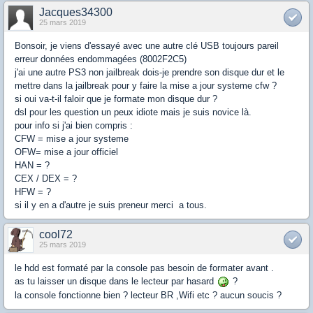
Jacques34300
25 mars 2019
Bonsoir, je viens d'essayé avec une autre clé USB toujours pareil
erreur données endommagées (8002F2C5)
j'ai une autre PS3 non jailbreak dois-je prendre son disque dur et le
mettre dans la jailbreak pour y faire la mise a jour systeme cfw ?
si oui va-t-il faloir que je formate mon disque dur ?
dsl pour les question un peux idiote mais je suis novice là.
pour info si j'ai bien compris :
CFW = mise a jour systeme
OFW= mise a jour officiel
HAN = ?
CEX / DEX = ?
HFW = ?
si il y en a d'autre je suis preneur merci a tous.
cool72
25 mars 2019
le hdd est formaté par la console pas besoin de formater avant .
as tu laisser un disque dans le lecteur par hasard
?
la console fonctionne bien ? lecteur BR ,Wifi etc ? aucun soucis ?