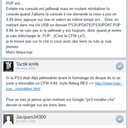
PUP ect...
Enfaite ma console est jailbreak mais en voulant réinitialiser la
console quand J'allume la console il me demande la mise a jour en
4.84 donc appuyer sur star et select en même temps ect... Donc en
mettant dans ma clé USB un dossier PS3/UPDATE/PS3UPDAT.PUP
4.84 Je ne sais pas si le jailbreak y est toujours, donc quand je rentre
je vais télécharger le .PUP , (C'est le CFW ça?)
je le trouve pas sur le cité si vous avez des liens ou tuto je suis
preneur.
Merci beaucoup
Tactik-knife
24 mars 2019
Si la PS3 était déjà jailbreakée avant le formatage du disque du tu as
juste a réinstaller un CFW 4.84, style Rebug REX =>
http://www.logic-
sun...isponibles.html
Pour un tuto je pense qu'en mettant sur Google "ps3 installer cfw"
devrait te rediriger sur les bons liens
Jacques34300
24 mars 2019