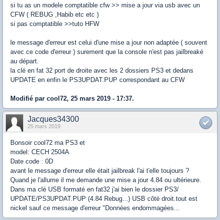
si tu as un modele comptatible cfw >> mise a jour via usb avec un
CFW ( REBUG ,Habib etc etc )
si pas comptatible >>tuto HFW
le message d'erreur est celui d'une mise a jour non adaptée ( souvent
avec ce code d'erreur ) surement que la console n'est pas jailbreaké
au départ.
la clé en fat 32 port de droite avec les 2 dossiers PS3 et dedans
UPDATE en enfin le PS3UPDAT.PUP correspondant au CFW
Modifié par cool72, 25 mars 2019 - 17:37.
Jacques34300
25 mars 2019
Bonsoir cool72 ma PS3 et
model: CECH 2504A
Date code : 0D
avant le message d'erreur elle était jailbreak l'ai t'elle toujours ?
Quand je l'allume il me demande une mise a jour 4.84 ou ultérieure.
Dans ma clé USB formaté en fat32 j'ai bien le dossier PS3/
UPDATE/PS3UPDAT.PUP (4.84 Rebug...) USB côté droit.tout est
nickel sauf ce message d'erreur "Données endommagées...