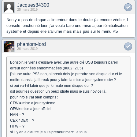
Jacques34300
25 mars 2019
Non y a pas de disque a l'interrieur dans le doute j'ai encore vérifier, l
console fonctionné bien j'ai voulu faire une mise a jour réinitialisation
système et depuis elle s'allume mais mais pas sur le menu PS
phantom-lord
26 mars 2019
Bonsoir, je viens d'essayé avec une autre clé USB toujours pareil
erreur données endommagées (8002F2C5)
j'ai une autre PS3 non jailbreak dois-je prendre son disque dur et le
mettre dans la jailbreak pour y faire la mise a jour systeme cfw ?
si oui va-t-il faloir que je formate mon disque dur ?
dsl pour les question un peux idiote mais je suis novice là.
pour info si j'ai bien compris :
CFW = mise a jour systeme
OFW= mise a jour officiel
HAN = ?
CEX / DEX = ?
HFW = ?
si il y en a d'autre je suis preneur merci a tous.