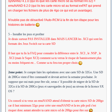
sysNAND 4.1.0 (qui lis que les carte micro sd au format FAT32) +
emuNAND 6.2.0 (qui lis les carte micro sd au format exFAT qui prend
en charger les fichiers de plus de 4go ce qui est un avantage).
N'oublie pas de désactivé l'Auto-RCM à la fin de ton étape pour les
histoires de batterie
5 – Installer les jeux et profiter
Je dirais surtout PAS INSTALLER dans MAIS LANCER les .XCI qui sont les
formats des Jeux Switch sur ta carte SD
Il faut que tu lis la FAQ pour connaitre la différence entre le .XCI , le .NSP , le
.XCI (mais le Super XCI) comment sa tu verras le risque de bannissement plus
ou moins fréquent etc... Comme sa tu fera ton propre choix
2eme point:
Je compte faire les opérations avec une carte SD de 32Go. Une SD
de 200Go vient d’être commandé et devrait arriver la semaine prochaine. Je
suppose que oui mais pour être sûr, seras-t ’il possible de migrer de la SD de
32Go à la SD de 200Go (jeux et sauvegardes de jeux) au niveau de la licence SX
OS ?
Un conseil si tu veux un emuNAND attend d'obtenir ta carte micro SD de 200go
car il faut minimum 32go pour créer une emuNAND et la tes pile poil c'est
risquer donc autant attendre ta carte micro sd de 200go pour être sur