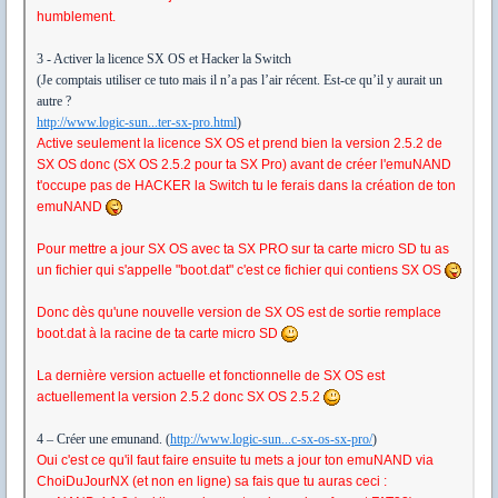
humblement.
3 - Activer la licence SX OS et Hacker la Switch
(Je comptais utiliser ce tuto mais il n’a pas l’air récent. Est-ce qu’il y aurait un
autre ?
http://www.logic-sun...ter-sx-pro.html
)
Active seulement la licence SX OS et prend bien la version 2.5.2 de
SX OS donc (SX OS 2.5.2 pour ta SX Pro) avant de créer l'emuNAND
t'occupe pas de HACKER la Switch tu le ferais dans la création de ton
emuNAND
Pour mettre a jour SX OS avec ta SX PRO sur ta carte micro SD tu as
un fichier qui s'appelle "boot.dat" c'est ce fichier qui contiens SX OS
Donc dès qu'une nouvelle version de SX OS est de sortie remplace
boot.dat à la racine de ta carte micro SD
La dernière version actuelle et fonctionnelle de SX OS est
actuellement la version 2.5.2 donc SX OS 2.5.2
4 – Créer une emunand. (
http://www.logic-sun...c-sx-os-sx-pro/
)
Oui c'est ce qu'il faut faire ensuite tu mets a jour ton emuNAND via
ChoiDuJourNX (et non en ligne) sa fais que tu auras ceci :