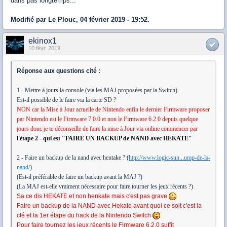
dans pas longtemps...
Modifié par Le Plouc, 04 février 2019 - 19:52.
ekinox1
10 févr. 2019
Réponse aux questions cité :
1 - Mettre à jours la console (via les MAJ proposées par la Switch).
Est-il possible de le faire via la carte SD ?
NON car la Mise à Jour actuelle de Nintendo enfin le dernier Firmware proposer
par Nintendo est le Firmware 7.0.0 et non le Firmware 6.2.0 depuis quelque
jours donc je te déconseille de faire la mise à Jour via online commencer par
l'étape 2 - qui est "FAIRE UN BACKUP de NAND avec HEKATE"
2 - Faire un backup de la nand avec hentake ? (
http://www.logic-sun...ump-de-la-
nand/
)
(Est-il préférable de faire un backup avant la MAJ ?)
(La MAJ est-elle vraiment nécessaire pour faire tourner les jeux récents ?)
Sa ce dis HEKATE et non henkate mais c'est pas grave
Faire un backup de la NAND avec Hekate avant quoi ce soit c'est la
clé et la 1er étape du hack de la Nintendo Switch
Pour faire tournez les jeux récents le Firmware 6.2.0 suffit