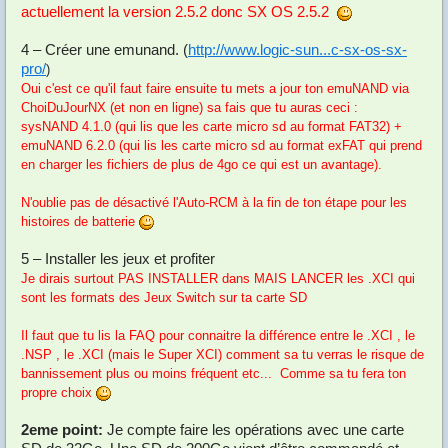
actuellement la version 2.5.2 donc SX OS 2.5.2
4 – Créer une emunand. (
http://www.logic-sun...c-sx-os-sx-
pro/
)
Oui c'est ce qu'il faut faire ensuite tu mets a jour ton emuNAND via
ChoiDuJourNX (et non en ligne) sa fais que tu auras ceci :
sysNAND 4.1.0 (qui lis que les carte micro sd au format FAT32) +
emuNAND 6.2.0 (qui lis les carte micro sd au format exFAT qui prend
en charger les fichiers de plus de 4go ce qui est un avantage).
N'oublie pas de désactivé l'Auto-RCM à la fin de ton étape pour les
histoires de batterie
5 – Installer les jeux et profiter
Je dirais surtout PAS INSTALLER dans MAIS LANCER les .XCI qui
sont les formats des Jeux Switch sur ta carte SD
Il faut que tu lis la FAQ pour connaitre la différence entre le .XCI , le
.NSP , le .XCI (mais le Super XCI) comment sa tu verras le risque de
bannissement plus ou moins fréquent etc... Comme sa tu fera ton
propre choix
2eme point:
Je compte faire les opérations avec une carte