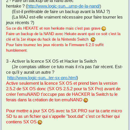
2 - Faire un backup de la nand avec
hentake ? (
http://www.logic-sun...ump-de-la-nand/
)
(Est-il préférable de faire un backup avant la MAJ ?)
(La MAJ est-elle vraiment nécessaire pour faire tourner les
jeux récents ?)
Sa ce dis HEKATE et non henkate mais c'est pas grave
Faire un backup de la NAND avec Hekate avant quoi ce soit c'est la
clé et la 1er étape du hack de la Nintendo Switch
Pour faire tournez les jeux récents le Firmware 6.2.0 suffit
humblement.
3 - Activer la licence SX OS et Hacker la Switch
(Je comptais utiliser ce tuto mais il n’a pas l’air récent. Est-
ce qu’il y aurait un autre ?
http://www.logic-sun...ter-sx-pro.html
)
Active seulement la licence SX OS et prend bien la version
2.5.2 de SX OS donc (SX OS 2.5.2 pour ta SX Pro) avant de
créer l'emuNAND t'occupe pas de HACKER la Switch tu le
ferais dans la création de ton emuNAND
Pour mettre a jour SX OS avec ta SX PRO sur ta carte micro
SD tu as un fichier qui s'appelle "boot.dat" c'est ce fichier qui
contiens SX OS