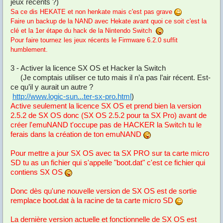
jeux récents ?)
Sa ce dis HEKATE et non henkate mais c'est pas grave
Faire un backup de la NAND avec Hekate avant quoi ce soit c'est la
clé et la 1er étape du hack de la Nintendo Switch
Pour faire tournez les jeux récents le Firmware 6.2.0 suffit
humblement.
3 - Activer la licence SX OS et Hacker la Switch
(Je comptais utiliser ce tuto mais il n’a pas l’air récent. Est-
ce qu’il y aurait un autre ?
http://www.logic-sun...ter-sx-pro.html
)
Active seulement la licence SX OS et prend bien la version
2.5.2 de SX OS donc (SX OS 2.5.2 pour ta SX Pro) avant de
créer l'emuNAND t'occupe pas de HACKER la Switch tu le
ferais dans la création de ton emuNAND
Pour mettre a jour SX OS avec ta SX PRO sur ta carte micro
SD tu as un fichier qui s'appelle "boot.dat" c'est ce fichier qui
contiens SX OS
Donc dès qu'une nouvelle version de SX OS est de sortie
remplace boot.dat à la racine de ta carte micro SD
La dernière version actuelle et fonctionnelle de SX OS est