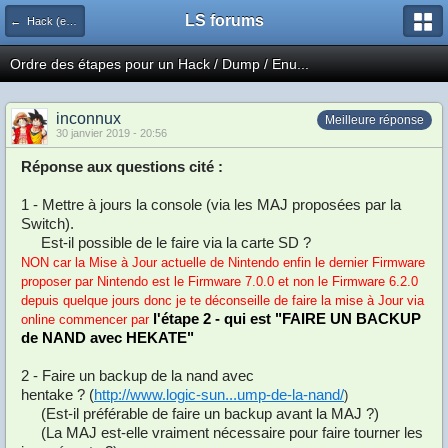
LS forums
← Hack (exploits, homebrews...)
Ordre des étapes pour un Hack / Dump / Enu...
inconnux
Meilleure réponse
30 janvier 2019 - 20:56
Réponse aux questions cité :
1 - Mettre à jours la console (via les MAJ proposées par la
Switch).
Est-il possible de le faire via la carte SD ?
NON car la Mise à Jour actuelle de Nintendo enfin le dernier Firmware
proposer par Nintendo est le Firmware 7.0.0 et non le Firmware 6.2.0
depuis quelque jours donc je te déconseille de faire la mise à Jour via
l'étape 2 - qui est "FAIRE UN BACKUP
online commencer par
de NAND avec HEKATE"
2 - Faire un backup de la nand avec
hentake ? (
http://www.logic-sun...ump-de-la-nand/
)
(Est-il préférable de faire un backup avant la MAJ ?)
(La MAJ est-elle vraiment nécessaire pour faire tourner les