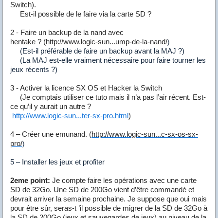
Switch).
Est-il possible de le faire via la carte SD ?
2 - Faire un backup de la nand avec
hentake ? (
http://www.logic-sun...ump-de-la-nand/
)
(Est-il préférable de faire un backup avant la MAJ ?)
(La MAJ est-elle vraiment nécessaire pour faire tourner les
jeux récents ?)
3 - Activer la licence SX OS et Hacker la Switch
(Je comptais utiliser ce tuto mais il n’a pas l’air récent. Est-
ce qu’il y aurait un autre ?
http://www.logic-sun...ter-sx-pro.html
)
4 – Créer une emunand. (
http://www.logic-sun...c-sx-os-sx-
pro/
)
5 – Installer les jeux et profiter
2eme point:
Je compte faire les opérations avec une carte
SD de 32Go. Une SD de 200Go vient d’être commandé et
devrait arriver la semaine prochaine. Je suppose que oui mais
pour être sûr, seras-t ’il possible de migrer de la SD de 32Go à
la SD de 200Go (jeux et sauvegardes de jeux) au niveau de la