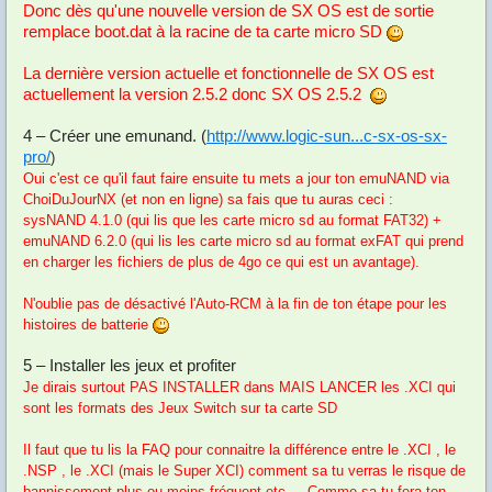
Donc dès qu'une nouvelle version de SX OS est de sortie
remplace boot.dat à la racine de ta carte micro SD
La dernière version actuelle et fonctionnelle de SX OS est
actuellement la version 2.5.2 donc SX OS 2.5.2
4 – Créer une emunand. (
http://www.logic-sun...c-sx-os-sx-
pro/
)
Oui c'est ce qu'il faut faire ensuite tu mets a jour ton emuNAND via
ChoiDuJourNX (et non en ligne) sa fais que tu auras ceci :
sysNAND 4.1.0 (qui lis que les carte micro sd au format FAT32) +
emuNAND 6.2.0 (qui lis les carte micro sd au format exFAT qui prend
en charger les fichiers de plus de 4go ce qui est un avantage).
N'oublie pas de désactivé l'Auto-RCM à la fin de ton étape pour les
histoires de batterie
5 – Installer les jeux et profiter
Je dirais surtout PAS INSTALLER dans MAIS LANCER les .XCI qui
sont les formats des Jeux Switch sur ta carte SD
Il faut que tu lis la FAQ pour connaitre la différence entre le .XCI , le
.NSP , le .XCI (mais le Super XCI) comment sa tu verras le risque de
bannissement plus ou moins fréquent etc... Comme sa tu fera ton