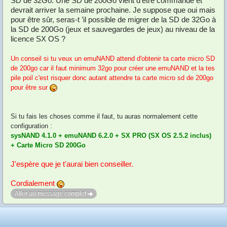
SD de 32Go. Une SD de 200Go vient d’être commandé et
devrait arriver la semaine prochaine. Je suppose que oui mais
pour être sûr, seras-t ’il possible de migrer de la SD de 32Go à
la SD de 200Go (jeux et sauvegardes de jeux) au niveau de la
licence SX OS ?
Un conseil si tu veux un emuNAND attend d'obtenir ta carte micro SD
de 200go car il faut minimum 32go pour créer une emuNAND et la tes
pile poil c'est risquer donc autant attendre ta carte micro sd de 200go
pour être sur
Si tu fais les choses comme il faut, tu auras normalement cette
configuration :
sysNAND 4.1.0 + emuNAND 6.2.0 + SX PRO (SX OS 2.5.2 inclus)
+ Carte Micro SD 200Go
J'espère que je t'aurai bien conseiller.
Cordialement
Aller au message complet