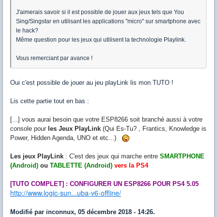
J'aimerais savoir si il est possible de jouer aux jeux tels que You
Sing/Singstar en utilisant les applications "micro" sur smartphone avec
le hack?
Même question pour les jeux qui utilisent la technologie Playlink.
Vous remerciant par avance !
Oui c'est possible de jouer au jeu playLink lis mon TUTO !
Lis cette partie tout en bas :
[...] vous aurai besoin que votre ESP8266 soit branché aussi à votre
console pour
les Jeux PlayLink
(Qui Es-Tu? , Frantics, Knowledge is
Power, Hidden Agenda, UNO et etc...)
Les jeux PlayLink
: C'est des jeux qui marche entre
SMARTPHONE
(Android)
ou
TABLETTE (Android)
vers la PS4
[TUTO COMPLET] : CONFIGURER UN ESP8266 POUR PS4 5.05
http://www.logic-sun...uba-v6-offline/
Modifié par inconnux, 05 décembre 2018 - 14:26.