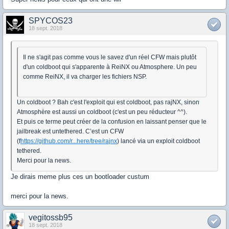
SPYCOS23
18 sept. 2018
Il ne s'agit pas comme vous le savez d'un réel CFW mais plutôt
d'un coldboot qui s'apparente à ReiNX ou Atmosphere. Un peu
comme ReiNX, il va charger les fichiers NSP.
Un coldboot ? Bah c'est l'exploit qui est coldboot, pas rajNX, sinon
Atmosphère est aussi un coldboot (c'est un peu réducteur ^^).
Et puis ce terme peut créer de la confusion en laissant penser que le
jailbreak est untethered. C’est un CFW
(f
https://github.com/r...here/tree/rajnx
) lancé via un exploit coldboot
tethered.
Merci pour la news.
Je dirais meme plus ces un bootloader custum
merci pour la news.
vegitossb95
18 sept. 2018