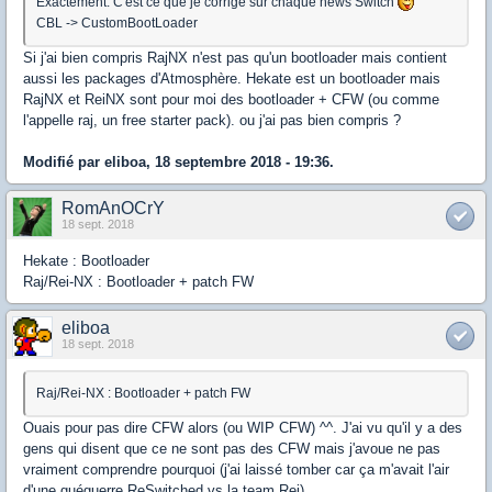
Exactement. C'est ce que je corrige sur chaque news Switch
CBL -> CustomBootLoader
Si j'ai bien compris RajNX n'est pas qu'un bootloader mais contient
aussi les packages d'Atmosphère. Hekate est un bootloader mais
RajNX et ReiNX sont pour moi des bootloader + CFW (ou comme
l'appelle raj, un free starter pack). ou j'ai pas bien compris ?
Modifié par eliboa, 18 septembre 2018 - 19:36.
RomAnOCrY
18 sept. 2018
Hekate : Bootloader
Raj/Rei-NX : Bootloader + patch FW
eliboa
18 sept. 2018
Raj/Rei-NX : Bootloader + patch FW
Ouais pour pas dire CFW alors (ou WIP CFW) ^^. J'ai vu qu'il y a des
gens qui disent que ce ne sont pas des CFW mais j'avoue ne pas
vraiment comprendre pourquoi (j'ai laissé tomber car ça m'avait l'air
d'une guéguerre ReSwitched vs la team Rei).