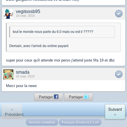
vegitossb95
18 sept. 2018
tout le monde nous parle du 6.0 mais ou est il ?????
Demain, avec l'arrivé du online payant
super pour ceux qu'il attende moi perso j'attend juste fifa 19 et dbz
smada
18 sept. 2018
Merci pour la news
Partager
Partager
«
Suivant
Précédent
»
Version complète
Français (France) LS v4