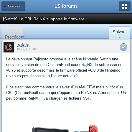
LS forums
← News et actualités postées sur LS
[Switch] Le CBL RajNX supporte le firmware...
«
Suivant
Précédent
»
tralala
18 sept. 2018
Le développeur Rajkosto propose à la scène Nintendo Switch une
nouvelle version de son CustomBootLoader RajNX, le soft passe en
v0.75 et supporte désormais le firmware officiel v6.0.0 de Nintendo
(toujours pas disponible a l'heure actuelle).
Il ne s'agit pas comme vous le savez d'un réel CFW mais plutôt d'un
CBL (CustomBootLoader) qui s'apparente à ReiNX ou Atmosphere. Un
peu comme ReiNX, il va charger les fichiers NSP.