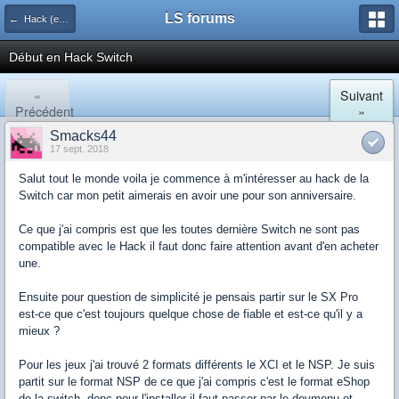
LS forums
← Hack (exploits, homebrews...)
Début en Hack Switch
«
Suivant
Précédent
»
Smacks44
17 sept. 2018
Salut tout le monde voila je commence à m'intéresser au hack de la
Switch car mon petit aimerais en avoir une pour son anniversaire.
Ce que j'ai compris est que les toutes dernière Switch ne sont pas
compatible avec le Hack il faut donc faire attention avant d'en acheter
une.
Ensuite pour question de simplicité je pensais partir sur le SX Pro
est-ce que c'est toujours quelque chose de fiable et est-ce qu'il y a
mieux ?
Pour les jeux j'ai trouvé 2 formats différents le XCI et le NSP. Je suis
partit sur le format NSP de ce que j'ai compris c'est le format eShop
de la switch, donc pour l'installer il faut passer par le devmenu et