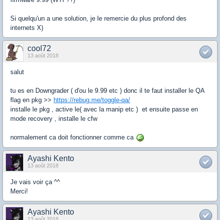
Si quelqu'un a une solution, je le remercie du plus profond des
internets X)
cool72
13 août 2018
salut
tu es en Downgrader ( d'ou le 9.99 etc ) donc il te faut installer le QA
flag en pkg >>
https://rebug.me/toggle-qa/
installe le pkg , active le( avec la manip etc ) et ensuite passe en
mode recovery , installe le cfw
normalement ca doit fonctionner comme ca
Ayashi Kento
13 août 2018
Je vais voir ça ^^
Merci!
Ayashi Kento
13 août 2018