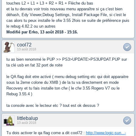
touches L2 + L1 + L3 + R2 + R1 + Flèche du bas
et la tu devrais voir trois nouveau menu apparaître si ça c'est bien
déhash, Edy Viewer,Debug Settings, Install Package File, si c'est le
cas alors tu peux installe le ofw 3.55 2fois se suite de préférence puis
le rebug 4.82.2 ou un autres
Modifié par Erko, 13 août 2018 - 15:16.
cool72
13 août 2018
tu as bien renommé le PUP >> PS3>UPDATE>PS3UPDAT.PUP sur
ta clé usb en fat 32 port de roite
le QA flag doit etre activé ( menu debug setting etc qui doit apparaitre
sous la 2eme colone du XMB ) de la tu va directement en mode
Recovery et tu fais installe ton cfw ( le cfw 3.55 Rogero V7 ou le
Rebug 3.55.4 )
ta console avec le lecteur etc ? tout est ok dessus ?
littlebalup
13 août 2018
Tu dois activer le qa flag come a dit cool72 :
http://www.logic-sun...-