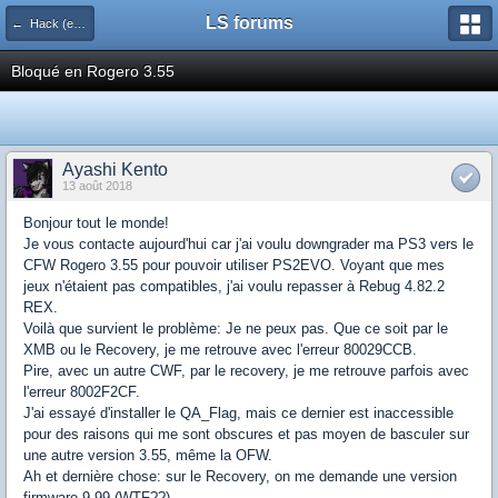
LS forums
← Hack (exploits, homebrews...)
Bloqué en Rogero 3.55
Ayashi Kento
13 août 2018
Bonjour tout le monde!
Je vous contacte aujourd'hui car j'ai voulu downgrader ma PS3 vers le
CFW Rogero 3.55 pour pouvoir utiliser PS2EVO. Voyant que mes
jeux n'étaient pas compatibles, j'ai voulu repasser à Rebug 4.82.2
REX.
Voilà que survient le problème: Je ne peux pas. Que ce soit par le
XMB ou le Recovery, je me retrouve avec l'erreur 80029CCB.
Pire, avec un autre CWF, par le recovery, je me retrouve parfois avec
l'erreur 8002F2CF.
J'ai essayé d'installer le QA_Flag, mais ce dernier est inaccessible
pour des raisons qui me sont obscures et pas moyen de basculer sur
une autre version 3.55, même la OFW.
Ah et dernière chose: sur le Recovery, on me demande une version
firmware 9.99 (WTF??)