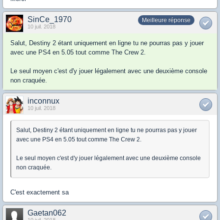
SinCe_1970
Meilleure réponse
10 juil. 2018
Salut, Destiny 2 étant uniquement en ligne tu ne pourras pas y jouer
avec une PS4 en 5.05 tout comme The Crew 2.
Le seul moyen c'est d'y jouer légalement avec une deuxième console
non craquée.
inconnux
10 juil. 2018
Salut, Destiny 2 étant uniquement en ligne tu ne pourras pas y jouer
avec une PS4 en 5.05 tout comme The Crew 2.
Le seul moyen c'est d'y jouer légalement avec une deuxième console
non craquée.
C'est exactement sa
Gaetan062