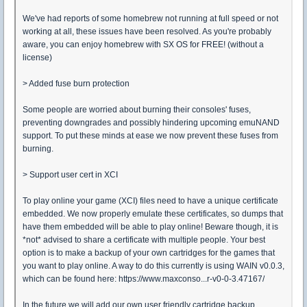
We've had reports of some homebrew not running at full speed or not
working at all, these issues have been resolved. As you're probably
aware, you can enjoy homebrew with SX OS for FREE! (without a
license)
> Added fuse burn protection
Some people are worried about burning their consoles' fuses,
preventing downgrades and possibly hindering upcoming emuNAND
support. To put these minds at ease we now prevent these fuses from
burning.
> Support user cert in XCI
To play online your game (XCI) files need to have a unique certificate
embedded. We now properly emulate these certificates, so dumps that
have them embedded will be able to play online! Beware though, it is
*not* advised to share a certificate with multiple people. Your best
option is to make a backup of your own cartridges for the games that
you want to play online. A way to do this currently is using WAIN v0.0.3,
which can be found here: https://www.maxconso...r-v0-0-3.47167/
In the future we will add our own user friendly cartridge backup