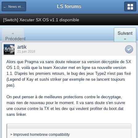
LS forums
← News et actualités postées sur LS
[Switch] Xecuter SX OS v1.1 disponible
«
Suivant
Précédent
»
artik
21 juin 2018
Alors que Pragma va sans doute releaser sa version décryptée de SX
OS 1.0, voilà que la team Xecuter met en ligne sa nouvelle version
1.1. D'après les premiers retours, le bug des jeux Type2 n'est pas fixé
(Legend of Kay et sushi striker par exemple ne se lancent toujours
pas).
On peut penser à de meilleures protections contre le decryptage,
mais rien de nouveau pour le moment. Il va sans doute s'en suivre
une course contre la TX et les dev qui veulent profiter du boot.dat
sans linker.
> Improved homebrew compatibility