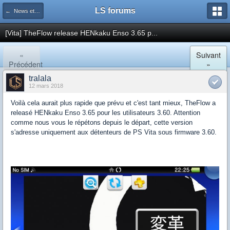
LS forums
← News et actualités postées sur LS
[Vita] TheFlow release HENkaku Enso 3.65 p...
«
Suivant
Précédent
»
tralala
12 mars 2018
Voilà cela aurait plus rapide que prévu et c'est tant mieux, TheFlow a
releasé HENkaku Enso 3.65 pour les utilisateurs 3.60. Attention
comme nous vous le répétons depuis le départ, cette version
s'adresse uniquement aux détenteurs de PS Vita sous firmware 3.60.