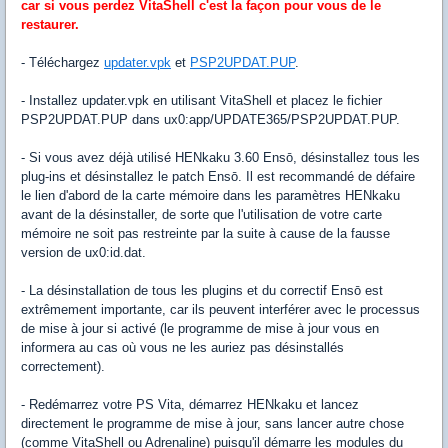
car si vous perdez VitaShell c'est la façon pour vous de le
restaurer.
- Téléchargez
updater.vpk
et
PSP2UPDAT.PUP
.
- Installez updater.vpk en utilisant VitaShell et placez le fichier
PSP2UPDAT.PUP dans ux0:app/UPDATE365/PSP2UPDAT.PUP.
- Si vous avez déjà utilisé HENkaku 3.60 Ensō, désinstallez tous les
plug-ins et désinstallez le patch Ensō. Il est recommandé de défaire
le lien d'abord de la carte mémoire dans les paramètres HENkaku
avant de la désinstaller, de sorte que l'utilisation de votre carte
mémoire ne soit pas restreinte par la suite à cause de la fausse
version de ux0:id.dat.
- La désinstallation de tous les plugins et du correctif Ensō est
extrêmement importante, car ils peuvent interférer avec le processus
de mise à jour si activé (le programme de mise à jour vous en
informera au cas où vous ne les auriez pas désinstallés
correctement).
- Redémarrez votre PS Vita, démarrez HENkaku et lancez
directement le programme de mise à jour, sans lancer autre chose
(comme VitaShell ou Adrenaline) puisqu'il démarre les modules du