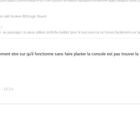
psx-place.com/threads/4-81-cfw-custom-firmware-updated-homebrew-apps-plugins-tools-s
s with broken BD/Logic Board​
 /
n au passage ) tu peux utiliser ps3mfw builder pour le tout seul ca se trouve facilement sur la
nt etre sur qu'il fonctionne sans faire planter la console est pas trouver la 
- 16:14.