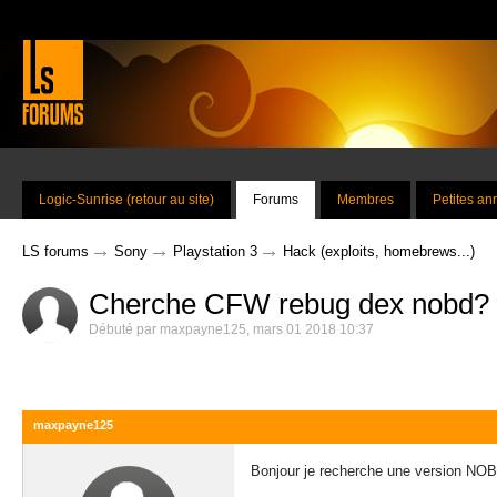
Logic-Sunrise (retour au site)
Forums
Membres
Petites a
→
→
→
LS forums
Sony
Playstation 3
Hack (exploits, homebrews...)
Cherche CFW rebug dex nobd?
Débuté par
maxpayne125
,
mars 01 2018 10:37
maxpayne125
Bonjour je recherche une version NOB