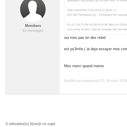
quelques secondes de recherches >> www.
cela concerne c'est ecrit en gros >>
NO-BD Firmware (s) - Firmware for console
il y a 2 ou 3 cfw no bd a toi de faire un choix
Members
si tu veux le dex ( qui ne change rien au ba
63 messages
oui mes pas en dex nobd
est ps3mfw j 'ai deja essayer mes comme
Mes merci quand meme
Modifié par maxpayne125, 06 mars 2018 
0 utilisateur(s) li(sen)t ce sujet