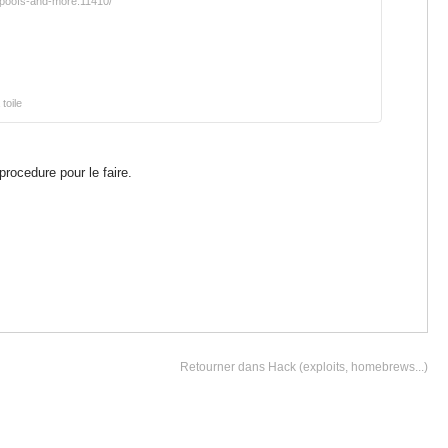
poofs-and-more.11410/
 toile
procedure pour le faire.
Retourner dans Hack (exploits, homebrews...)