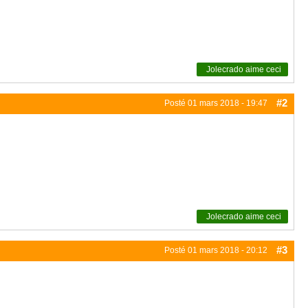
Jolecrado
aime ceci
#2
Posté
01 mars 2018 - 19:47
Jolecrado
aime ceci
#3
Posté
01 mars 2018 - 20:12