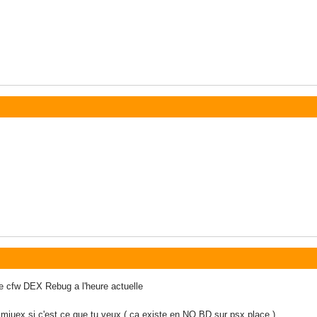
 cfw DEX Rebug a l'heure actuelle
u miuex si c'est ce que tu veux ( ca existe en NO BD sur psx place )