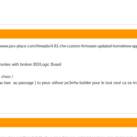
www.psx-place.com/threads/4-81-cfw-custom-firmware-updated-homebrew-app
nsoles with broken BD/Logic Board​
 choix /
au ban au passage ) tu peux utiliser ps3mfw builder pour le tout seul ca se tr
.