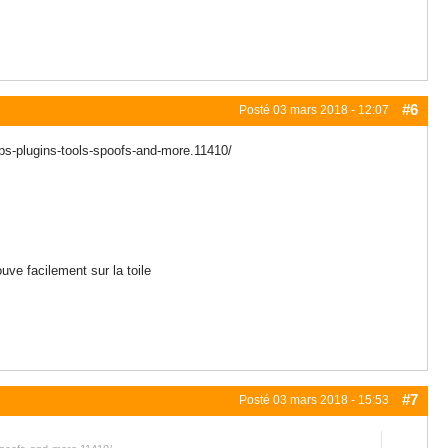
#6
Posté
03 mars 2018 - 12:07
s-plugins-tools-spoofs-and-more.11410/
ouve facilement sur la toile
#7
Posté
03 mars 2018 - 15:53