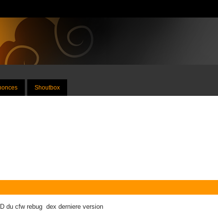
nnonces
Shoutbox
D du cfw rebug dex derniere version