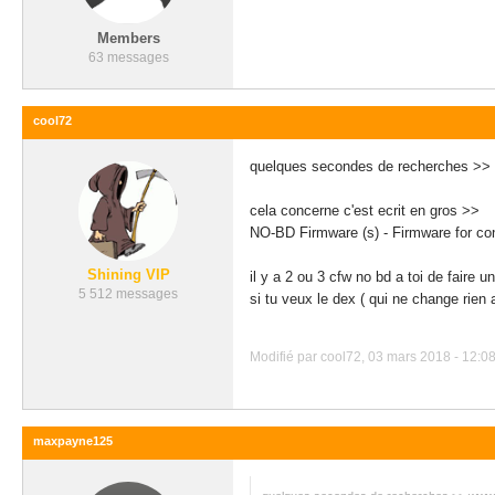
Members
63 messages
cool72
quelques secondes de recherches >> 
cela concerne c'est ecrit en gros >>
NO-BD Firmware (s) - Firmware for co
Shining VIP
il y a 2 ou 3 cfw no bd a toi de faire un
5 512 messages
si tu veux le dex ( qui ne change rien 
Modifié par cool72, 03 mars 2018 - 12:08
maxpayne125