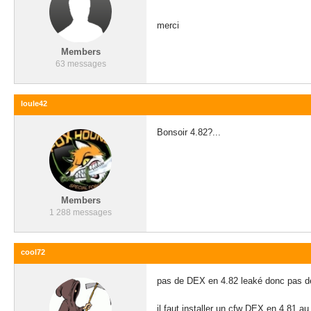
merci
Members
63 messages
loule42
Bonsoir 4.82?...
Members
1 288 messages
cool72
pas de DEX en 4.82 leaké donc pas de
il faut installer un cfw DEX en 4.81 a