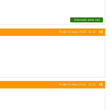
Jolecrado
aime ceci
#4
Posté
03 mars 2018 - 11:18
#5
Posté
03 mars 2018 - 11:33