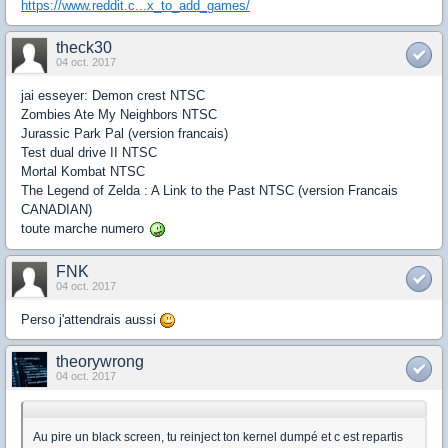
https://www.reddit.c...x_to_add_games/
theck30
04 oct. 2017
jai esseyer: Demon crest NTSC
Zombies Ate My Neighbors NTSC
Jurassic Park Pal (version francais)
Test dual drive II NTSC
Mortal Kombat NTSC
The Legend of Zelda : A Link to the Past NTSC (version Francais
CANADIAN)
toute marche numero
FNK
04 oct. 2017
Perso j'attendrais aussi
theorywrong
04 oct. 2017
Au pire un black screen, tu reinject ton kernel dumpé et c est repartis