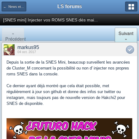
LS forums
← News et actualités postées sur LS
[SNES mini] Injecter vos ROMS SNES dès mai...
«
Suivant
Précédent
»
markus95
04 oct. 2017
Depuis la sortie de la SNES Mini, beaucoup surveillent les avancées
de Cluster_M concernant la possibilité ou non d' injecter nos propres
roms SNES dans la console.
Ce dernier ayant déjà montré que cela était possible, met
régulièrement à jour son github et donne des infos sur twitter ou
instagram, mais toujours pas de nouvelle version de Hakchi2 pour
SNES de disponible.