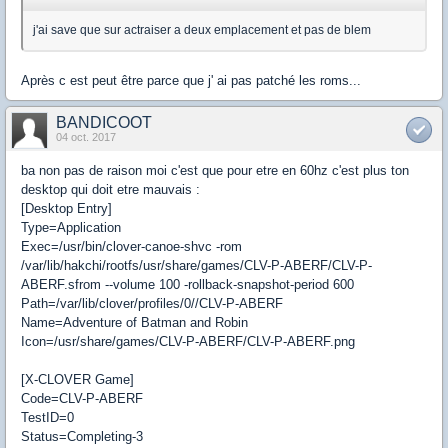
j'ai save que sur actraiser a deux emplacement et pas de blem
Après c est peut être parce que j' ai pas patché les roms...
BANDICOOT
04 oct. 2017
ba non pas de raison moi c'est que pour etre en 60hz c'est plus ton
desktop qui doit etre mauvais :
[Desktop Entry]
Type=Application
Exec=/usr/bin/clover-canoe-shvc -rom
/var/lib/hakchi/rootfs/usr/share/games/CLV-P-ABERF/CLV-P-
ABERF.sfrom --volume 100 -rollback-snapshot-period 600
Path=/var/lib/clover/profiles/0//CLV-P-ABERF
Name=Adventure of Batman and Robin
Icon=/usr/share/games/CLV-P-ABERF/CLV-P-ABERF.png
[X-CLOVER Game]
Code=CLV-P-ABERF
TestID=0
Status=Completing-3