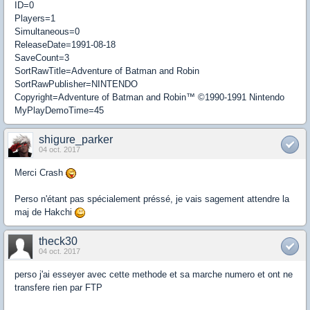
ID=0
Players=1
Simultaneous=0
ReleaseDate=1991-08-18
SaveCount=3
SortRawTitle=Adventure of Batman and Robin
SortRawPublisher=NINTENDO
Copyright=Adventure of Batman and Robin™ ©1990-1991 Nintendo
MyPlayDemoTime=45
shigure_parker
04 oct. 2017
Merci Crash
Perso n'étant pas spécialement préssé, je vais sagement attendre la
maj de Hakchi
theck30
04 oct. 2017
perso j'ai esseyer avec cette methode et sa marche numero et ont ne
transfere rien par FTP