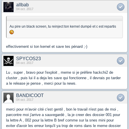
allbab
04 oct. 2017
Au pire un black screen, tu reinject ton kernel dumpé et c est repartis
effectivement si ton kernel et save tes pénard ;-)
SPYCOS23
04 oct. 2017
Lu , super , bravo pour l'exploit , meme si je préfère hackchi2 de
cluster , puis lui il a deja les save qui fonctionne , il devrais po tarder
a le release je pense , merci pour la news.
BANDICOOT
04 oct. 2017
merci pour m'avoir cité c'est gentil , bon le travail n'est pas de moi ,
parcontre moi j'arrive a sauvegardé , la je creer des dossier 001 pour
la lettre A , 002 pour la lettre B bref comme sur la snes mini pour
eviter d'avoir les erreur lorqu'il ya trop de roms dans le meme dossier