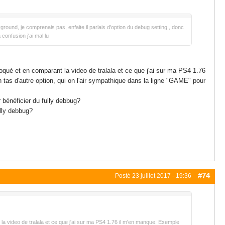
ground, je comprenais pas, enfaite il parlais d'option du debug setting , donc
confusion j'ai mal lu
loqué et en comparant la video de tralala et ce que j'ai sur ma PS4 1.76
tas d'autre option, qui on l'air sympathique dans la ligne "GAME" pour
r bénéficier du fully debbug?
ully debbug?
#74
Posté
23 juillet 2017 - 19:36
 la video de tralala et ce que j'ai sur ma PS4 1.76 il m'en manque. Exemple