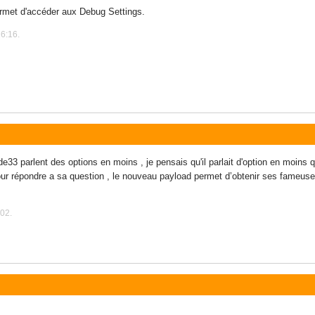
ermet d'accéder aux Debug Settings.
16:16.
3 parlent des options en moins , je pensais qu'il parlait d'option en moins qu
our répondre a sa question , le nouveau payload permet d’obtenir ses fameuses
:02.