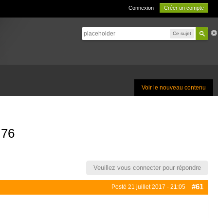
Connexion
Créer un compte
Ce sujet
Voir le nouveau contenu
.76
Veuillez vous connecter pour répondre
#61
Posté
21 juillet 2017 - 21:05