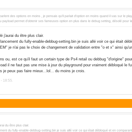
ent des options en moins , je pensais qu'il parlait d'option en moins quand il vas sur le play
u payload permet d’obtenir ses fameuses option en plus dans le debug setting, désolé pour la 
j'aurai du être plus clair.
ancement du fully-enable-debbug-setting.bin je suis allé voir ce qui était déb
 je n'ai pas le choix de changement de validation entre "o et x" ainsi qu'un 
ns ou, est ce qu'il faut un certain type de Ps4 retail ou debbug "d'origine" pou
oad il ne faut pas une mise à jour du playground pour vraiment débloqué le f
s je peux pas faire mieux...lol... du moins je crois.
 - 18:55.
ai du être plus clair.
nt du fully-enable-debbug-setting.bin je suis allé voir ce qui était débloqué et en comparant