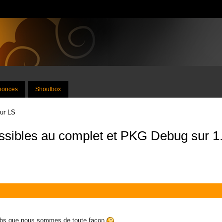
nnonces
Shoutbox
sur LS
ssibles au complet et PKG Debug sur 1
 noobs que nous sommes de toute façon
.