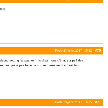
ions.
#70
Posté
23 juillet 2017 - 15:32
debug setting j'ai pas vu l'info disant que c’était sur ps4 dev
sse c'est juste pas hébergé sur au mème endroit c'est tout
#71
Posté
23 juillet 2017 - 16:15