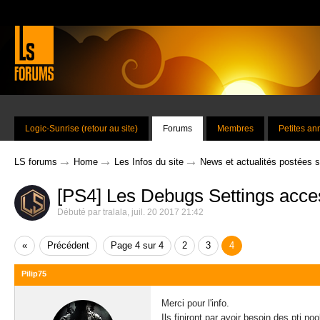
Logic-Sunrise (retour au site)
Forums
Membres
Petites a
→
→
→
LS forums
Home
Les Infos du site
News et actualités postées 
[PS4] Les Debugs Settings acce
Débuté par
tralala
,
juil. 20 2017 21:42
«
Précédent
Page 4 sur 4
2
3
4
Pilip75
Merci pour l'info.
Ils finiront par avoir besoin des pti