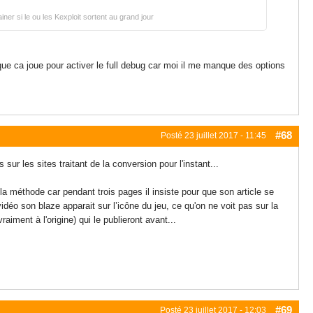
er si le ou les Kexploit sortent au grand jour
 que ca joue pour activer le full debug car moi il me manque des options
#68
Posté
23 juillet 2017 - 11:45
sur les sites traitant de la conversion pour l'instant...
la méthode car pendant trois pages il insiste pour que son article se
éo son blaze apparait sur l’icône du jeu, ce qu'on ne voit pas sur la
aiment à l'origine) qui le publieront avant...
#69
Posté
23 juillet 2017 - 12:03