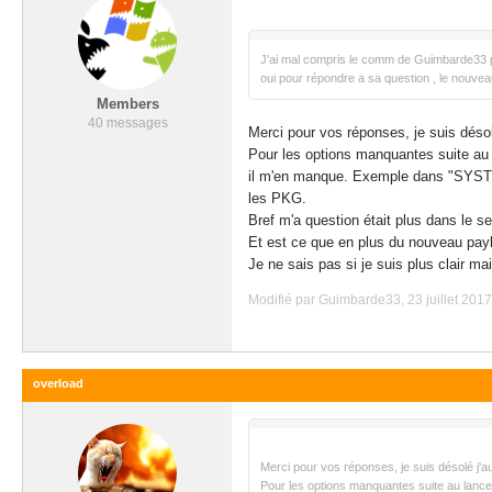
J'ai mal compris le comm de Guimbarde33 parl
oui pour répondre a sa question , le nouvea
Members
40 messages
Merci pour vos réponses, je suis désolé 
Pour les options manquantes suite au l
il m'en manque. Exemple dans "SYSTEM"
les PKG.
Bref m'a question était plus dans le se
Et est ce que en plus du nouveau payl
Je ne sais pas si je suis plus clair mai
Modifié par Guimbarde33, 23 juillet 2017
overload
Merci pour vos réponses, je suis désolé j'aur
Pour les options manquantes suite au lanceme