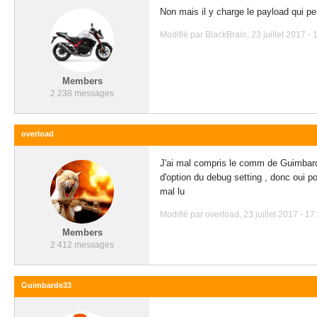
Non mais il y charge le payload qui p
Modifié par BlackBrain, 23 juillet 2017 - 
Members
2 238 messages
overload
J'ai mal compris le comm de Guimbarde3
d'option du debug setting , donc oui p
mal lu
Modifié par overload, 23 juillet 2017 - 17
Members
2 412 messages
Guimbarde33