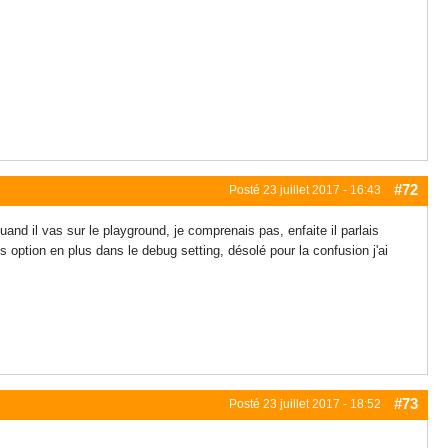
#72
Posté
23 juillet 2017 - 16:43
and il vas sur le playground, je comprenais pas, enfaite il parlais
 option en plus dans le debug setting, désolé pour la confusion j'ai
#73
Posté
23 juillet 2017 - 18:52