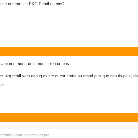
cense comme les PKG Retail ou pas?
e apparemment, donc non il n'en on pas
pkg retail vers debug existe et est sortie au grand publique depuis peu , donc
:37.
aremment, donc non il n'en on pas