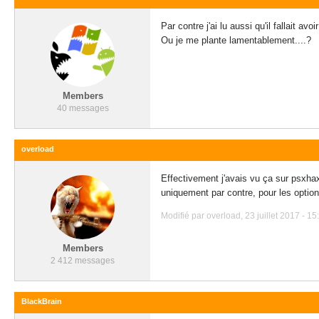
Par contre j'ai lu aussi qu'il fallait a
Ou je me plante lamentablement....?
Members
40 messages
overload
Effectivement j'avais vu ça sur psxhax (
uniquement par contre, pour les option
Modifié par overload, 23 juillet 2017 - 15
Members
2 412 messages
BlackBrain