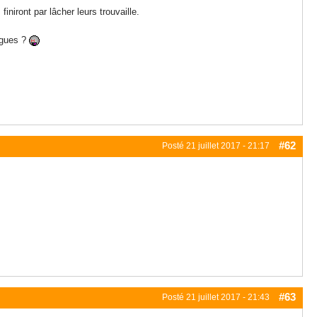
finiront par lâcher leurs trouvaille.
lagues ?
#62
Posté
21 juillet 2017 - 21:17
#63
Posté
21 juillet 2017 - 21:43