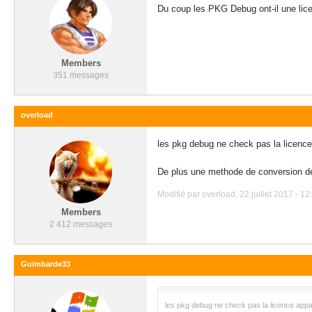
Du coup les PKG Debug ont-il une li
Members
351 messages
overload
les pkg debug ne check pas la licenc
De plus une methode de conversion des 
Modifié par overload, 22 juillet 2017 - 12
Members
2 412 messages
Guimbarde33
les pkg debug ne check pas la licence app