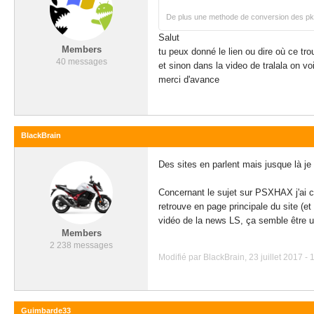
De plus une methode de conversion des pkg r
Salut
Members
tu peux donné le lien ou dire où ce tr
40 messages
et sinon dans la video de tralala on v
merci d'avance
BlackBrain
Des sites en parlent mais jusque là je 
Concernant le sujet sur PSXHAX j'ai co
retrouve en page principale du site (e
vidéo de la news LS, ça semble être un a
Members
2 238 messages
Modifié par BlackBrain, 23 juillet 2017 - 
Guimbarde33