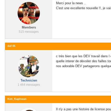
Merci pour la news ..
C'est une excellente nouvelle !!, je vai
Members
515 messages
daf 05
c très bien que les DEV travail dans l
quelle interer de dévoiler des failles 
nos adorable DEV partagerons quelque 
Technicien
1 464 messages
Kim_Kaphwan
Il n'y a pas une histoire de license po