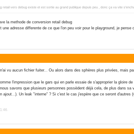
etail vers debug existe et est sortie au grand publique depuis peu , donc ça va vite s'enchain
ouve la methode de conversion retail debug
oit une adresse differente de ce que l'on peu voir pour le playground, je pense
n'ai vu aucun fichier fuiter... Ou alors dans des sphères plus privées, mais pas 
mme l'impression que le gars qui en parle essaie de s'approprier la gloire de 
t nous savons que plusieurs personnes possèdent déjà cela, de plus dans sa vid
jout...). Un leak "interne" ? Si c'est le cas j'espère que ce seront d'autres (vr
11:46.