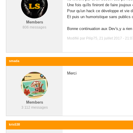
Une fois qu'ils finiront de faire joujou
Pour qu'un hack ce développe et vie da
Et puis un humoristique sans publics c'
Members
806 messages
Bonne continuation aux Dev's,y a rien 
Modifié par Pilip75, 21 juillet 2017 - 21:0
smada
Merci
Members
3 112 messages
kris538