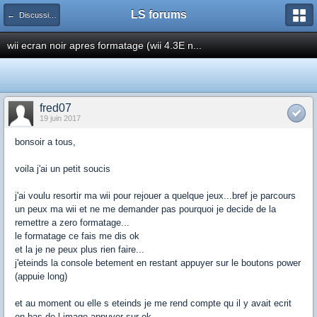
LS forums
← Discussions générales (jeux, hardware...)
wii ecran noir apres formatage (wii 4.3E n...
fred07
19 juin 2017
bonsoir a tous,
voila j'ai un petit soucis
j'ai voulu resortir ma wii pour rejouer a quelque jeux...bref je parcours
un peux ma wii et ne me demander pas pourquoi je decide de la
remettre a zero formatage...
le formatage ce fais me dis ok
et la je ne peux plus rien faire...
j'eteinds la console betement en restant appuyer sur le boutons power
(appuie long)
et au moment ou elle s eteinds je me rend compte qu il y avait ecrit
en bas de l image appuyer sur ok...