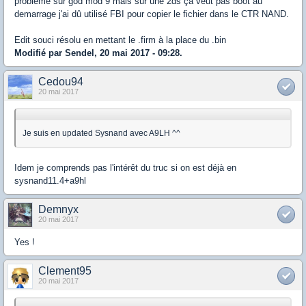
problème sur god mod 9 mais sur une 2ds ça veut pas boot au
demarrage j'ai dû utilisé FBI pour copier le fichier dans le CTR NAND.
Edit souci résolu en mettant le .firm à la place du .bin
Modifié par Sendel, 20 mai 2017 - 09:28.
Cedou94
20 mai 2017
Je suis en updated Sysnand avec A9LH ^^
Idem je comprends pas l'intérêt du truc si on est déjà en
sysnand11.4+a9hl
Demnyx
20 mai 2017
Yes !
Clement95
20 mai 2017