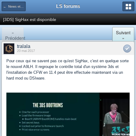
LS forums
← News et actualités postées sur LS
[3DS] SigHax est disponible
«
Suivant
Précédent
»
tralala
20 mai 2017
Pour ceux qui ne savent pas ce qu'est SigHax, c'est en quelque sorte
le nouvel A9LH. Il regroupe le contrôle total d'un système 3ds et
l'installation de CFW en 11.4 peut être effectuée maintenant via un
hard mod ou DSIware.