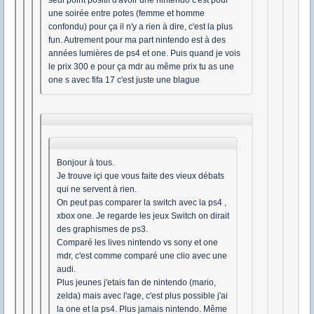
seul point positif d'avoir une nintendo c'est pour
une soirée entre potes (femme et homme
confondu) pour ça il n'y a rien à dire, c'est la plus
fun. Autrement pour ma part nintendo est à des
années lumières de ps4 et one. Puis quand je vois
le prix 300 e pour ça mdr au même prix tu as une
one s avec fifa 17 c'est juste une blague
Bonjour à tous.
Je trouve içi que vous faite des vieux débats
qui ne servent à rien.
On peut pas comparer la switch avec la ps4 ,
xbox one. Je regarde les jeux Switch on dirait
des graphismes de ps3.
Comparé les lives nintendo vs sony et one
mdr, c'est comme comparé une clio avec une
audi.
Plus jeunes j'etais fan de nintendo (mario,
zelda) mais avec l'age, c'est plus possible j'ai
la one et la ps4. Plus jamais nintendo. Même