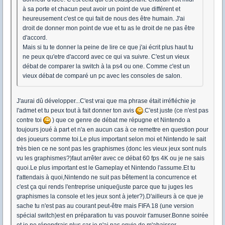
à sa porte et chacun peut avoir un point de vue différent et
heureusement c'est ce qui fait de nous des être humain. J'ai
droit de donner mon point de vue et tu as le droit de ne pas être
d'accord.
Mais si tu te donner la peine de lire ce que j'ai écrit plus haut tu
ne peux qu'etre d'accord avec ce qui va suivre. C'est un vieux
débat de comparer la switch à la ps4 ou one. Comme c'est un
vieux débat de comparé un pc avec les consoles de salon.
J'aurai dû développer...C'est vrai que ma phrase était irréfléchie je
l'admet et tu peux tout à fait donner ton avis
.C'est juste (ce n'est pas
contre toi
) que ce genre de débat me répugne et Nintendo a
toujours joué à part et n'a en aucun cas à ce remettre en question pour
des joueurs comme toi.Le plus important selon moi et Nintendo le sait
très bien ce ne sont pas les graphismes (donc les vieux jeux sont nuls
vu les graphismes?)faut arrêter avec ce débat 60 fps 4K ou je ne sais
quoi.Le plus important est le Gameplay et Nintendo l'assume.Et tu
t'attendais à quoi,Nintendo ne suit pas bêtement la concurrence et
c'est ça qui rends l'entreprise unique(juste parce que tu juges les
graphismes la console et les jeux sont à jeter?).D'ailleurs à ce que je
sache tu n'est pas au courant peut-être mais FIFA 18 (une version
spécial switch)est en préparation tu vas pouvoir t'amuser.Bonne soirée