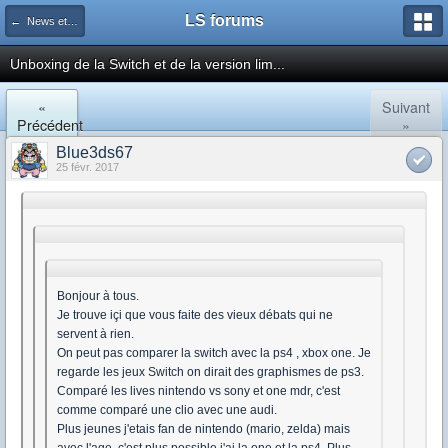
LS forums
← News et actualités postées sur LS
Unboxing de la Switch et de la version lim...
«
Suivant
Précédent
»
Blue3ds67
25 févr. 2017
Bonjour à tous.
Je trouve içi que vous faite des vieux débats qui ne
servent à rien.
On peut pas comparer la switch avec la ps4 , xbox one. Je
regarde les jeux Switch on dirait des graphismes de ps3.
Comparé les lives nintendo vs sony et one mdr, c'est
comme comparé une clio avec une audi.
Plus jeunes j'etais fan de nintendo (mario, zelda) mais