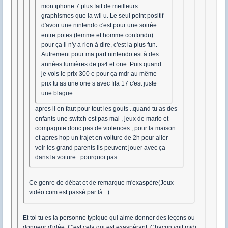
mon iphone 7 plus fait de meilleurs
graphismes que la wii u. Le seul point positif
d'avoir une nintendo c'est pour une soirée
entre potes (femme et homme confondu)
pour ça il n'y a rien à dire, c'est la plus fun.
Autrement pour ma part nintendo est à des
années lumières de ps4 et one. Puis quand
je vois le prix 300 e pour ça mdr au même
prix tu as une one s avec fifa 17 c'est juste
une blague
apres il en faut pour tout les gouts ..quand tu as des
enfants une switch est pas mal , jeux de mario et
compagnie donc pas de violences , pour la maison
et apres hop un trajet en voiture de 2h pour aller
voir les grand parents ils peuvent jouer avec ça
dans la voiture.. pourquoi pas...
Ce genre de débat et de remarque m'exaspère(Jeux
vidéo.com est passé par là...)
Et toi tu es la personne typique qui aime donner des leçons ou
donneur d'idée. C'est cela qui est exaspérant. Chacun voit midi