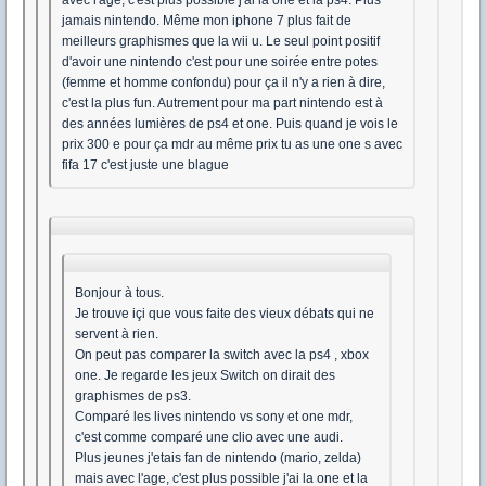
avec l'age, c'est plus possible j'ai la one et la ps4. Plus
jamais nintendo. Même mon iphone 7 plus fait de
meilleurs graphismes que la wii u. Le seul point positif
d'avoir une nintendo c'est pour une soirée entre potes
(femme et homme confondu) pour ça il n'y a rien à dire,
c'est la plus fun. Autrement pour ma part nintendo est à
des années lumières de ps4 et one. Puis quand je vois le
prix 300 e pour ça mdr au même prix tu as une one s avec
fifa 17 c'est juste une blague
Bonjour à tous.
Je trouve içi que vous faite des vieux débats qui ne
servent à rien.
On peut pas comparer la switch avec la ps4 , xbox
one. Je regarde les jeux Switch on dirait des
graphismes de ps3.
Comparé les lives nintendo vs sony et one mdr,
c'est comme comparé une clio avec une audi.
Plus jeunes j'etais fan de nintendo (mario, zelda)
mais avec l'age, c'est plus possible j'ai la one et la