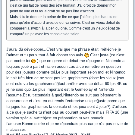
c'est ce qui fait de nous des être humain. J'ai droit de donner mon
point de vue et tu as le droit de ne pas être d'accord.
Mais si tu te donner la peine de lire ce que j'ai écrit plus haut tu ne
peux qu'etre d'accord avec ce qui va suivre. C'est un vieux débat de
comparer la switch à la ps4 ou one. Comme c'est un vieux débat de
comparé un pc avec les consoles de salon.
J'aurai dû développer...C'est vrai que ma phrase était irréfléchie je
l'admet et tu peux tout à fait donner ton avis
.C'est juste (ce n'est
pas contre toi
) que ce genre de débat me répugne et Nintendo a
toujours joué à part et n'a en aucun cas à ce remettre en question
pour des joueurs comme toi.Le plus important selon moi et Nintendo
le sait très bien ce ne sont pas les graphismes (donc les vieux jeux
sont nuls vu les graphismes?)faut arrêter avec ce débat 60 fps 4K ou
je ne sais quoi.Le plus important est le Gameplay et Nintendo
l'assume.Et tu t'attendais à quoi,Nintendo ne suit pas bêtement la
concurrence et c'est ça qui rends l'entreprise unique(juste parce que
tu juges les graphismes la console et les jeux sont à jeter?).D'ailleurs
à ce que je sache tu n'est pas au courant peut-être mais FIFA 18 (une
version spécial switch)est en préparation tu vas pouvoir
t'amuser.Bonne soirée et je ne répondrais plus car je n'ai pas envie de
m'abaisser.