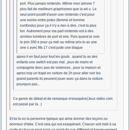
ps4. Plus jamais nintendo. Même mon iphone 7
plus fait de meilleurs graphismes que la wii u. Le
seul point positif d'avoir une nintendo c'est pour
une soirée entre potes (femme et homme
confondu) pour ça il n'y a rien à dire, c'est la plus
fun. Autrement pour ma part nintendo est à des
années lumières de ps4 et one. Puis quand je vois
le prix 300 e pour ça mdr au même prix tu as une
one s avec fifa 17 c'est juste une blague
apres il en faut pour tout les gouts ..quand tu as des
enfants une switch est pas mal , jeux de mario et
compagnie donc pas de violences , pour la maison et
apres hop un trajet en voiture de 2h pour aller voir les
grand parents ils peuvent jouer avec ça dans la voiture..
pourquoi pas...
Ce genre de débat et de remarque m'exaspère(Jeux vidéo.com
est passé par là...)
Et toi tu es la personne typique qui aime donner des leçons ou
donneur d'idée. C'est cela qui est exaspérant. Chacun voit midi à sa
porte et chacun peut avoir un point de vue différent et heureusement