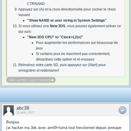
CTRNAND
Appuyez sur (A) et la croix-directionnelle pour cocher le choix
suivant:
"Show NAND or user string in System Settings"
Si vous utilisez une
New 3DS
, vous pouvez
également
activer ce
qui suis:
"New 3DS CPU" to "Clock+L2(x)"
Pour augmenter les performances sur beaucoup de
jeux
Si certains jeux ne marchent pas correctement,
désactivez cette option et ré-essayez
Réinsérez votre carte SD, puis appuyez sur (Start) pour
enregistrer et redémarrer!
Aller au message complet
abc38
11 janv. 2017
Bonjour,
j'ai hacker ma 3ds avec arml9+luma tout fonctionnel depuis presque