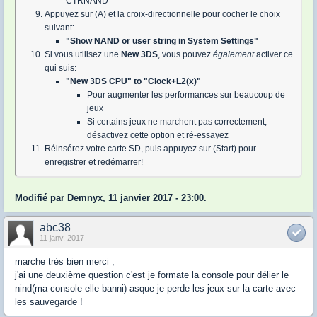
CTRNAND
Appuyez sur (A) et la croix-directionnelle pour cocher le choix
suivant:
"Show NAND or user string in System Settings"
Si vous utilisez une
New 3DS
, vous pouvez
également
activer ce
qui suis:
"New 3DS CPU" to "Clock+L2(x)"
Pour augmenter les performances sur beaucoup de
jeux
Si certains jeux ne marchent pas correctement,
désactivez cette option et ré-essayez
Réinsérez votre carte SD, puis appuyez sur (Start) pour
enregistrer et redémarrer!
Modifié par Demnyx, 11 janvier 2017 - 23:00.
abc38
11 janv. 2017
marche très bien merci ,
j'ai une deuxième question c'est je formate la console pour délier le
nind(ma console elle banni) asque je perde les jeux sur la carte avec
les sauvegarde !