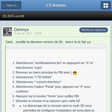
LS forums
← Hack (exploits, homebrews...)
OL3DS arm9l
Demnyx
Meilleure réponse
11 janvier 2017 - 22:59
Salut , installe la derniere version de fbi , lance le et fait ça
Sélectionnez "arm9loaderhax.bin" en appuyant sur "A" et
sélectionnez "copy"
Revenez au menu principal du FBI avec (
Sélectionnez "CTR NAND"
Sélectionnez "<current directory>"
Sélectionnez l'option "Paste" puis, appuyer sur "A" pour
confirmer
Appuyez sur le bouton "home" pour quittez FBI
Eteindre la console et la rallumer sans carte SD
Le démarrage de la console sans la carte SD vous
permettra de configurer l'installation de luma dans le