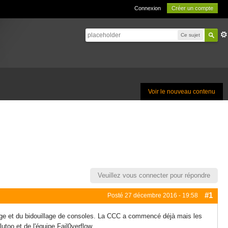
Connexion
Créer un compte
Ce sujet
Voir le nouveau contenu
Veuillez vous connecter pour répondre
#1
Posté
27 décembre 2016 - 19:58
ge et du bidouillage de consoles. La CCC a commencé déjà mais les
too et de l'équipe Fail0verflow.