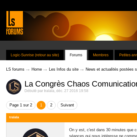
Logic-Sunrise (retour au site)
Forums
Membres
Petites a
→
→
→
LS forums
Home
Les Infos du site
News et actualités postées 
La Congrès Chaos Comunication
Débuté par
tralala
,
déc. 27 2016 19:58
Page 1 sur 2
1
2
Suivant
tralala
On y est, c'est dans 30 minutes que 
séances qui nous intéresse ne commenc