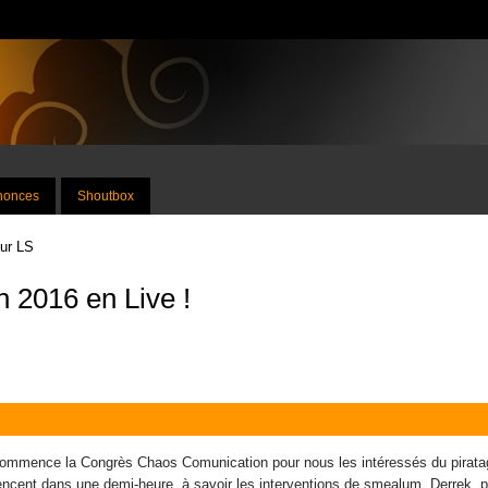
nnonces
Shoutbox
sur LS
 2016 en Live !
commence la Congrès Chaos Comunication pour nous les intéressés du pirata
ent dans une demi-heure, à savoir les interventions de smealum, Derrek, plu