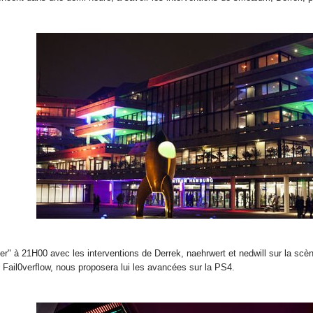
à 21H00 avec les interventions de Derrek, naehrwert et nedwill sur la scèn
Fail0verflow, nous proposera lui les avancées sur la PS4.