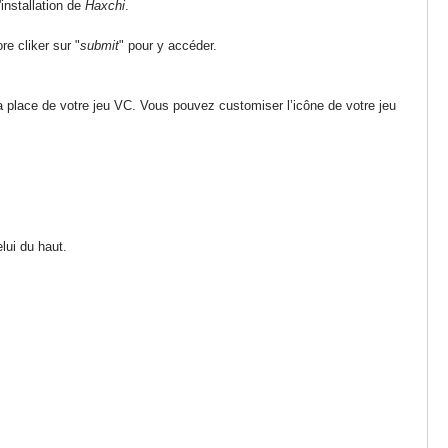
installation de
Haxchi
.
e cliker sur "
submit
" pour y accéder.
 la place de votre jeu VC. Vous pouvez customiser l’icône de votre jeu
elui du haut.