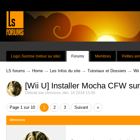
Logic-Sunrise (retour au site)
Forums
Membres
Petites a
→
→
→
→
LS forums
Home
Les Infos du site
Tutoriaux et Dossiers
Wii
[Wii U] Installer Mocha CFW sur
Débuté par
chronoss
,
déc. 16 2016 15:06
Page 1 sur 10
1
2
3
Suivant
»
chronoss