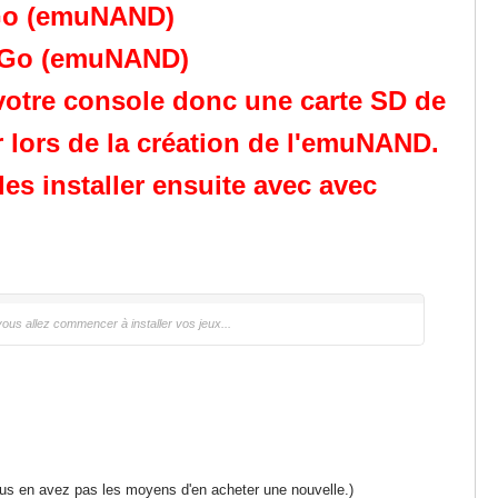
6Go (emuNAND)
64Go (emuNAND)
 votre console donc une carte SD de
 lors de la création de l'emuNAND.
 les
installer
ensuite avec avec
us allez commencer à installer vos jeux...
ous en avez pas les moyens d'en acheter une nouvelle.)