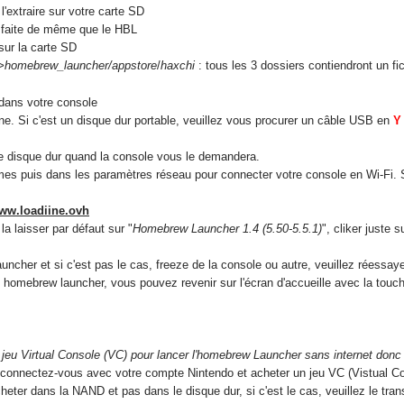
l'extraire sur votre carte SD
 faite de même que le HBL
 sur la carte SD
>homebrew_launcher/appstore
/
haxchi
: tous les 3 dossiers contiendront un fi
r dans votre console
ne. Si c'est un disque dur portable, veuillez vous procurer un câble USB en
Y
re disque dur quand la console vous le demandera.
 puis dans les paramètres réseau pour connecter votre console en Wi-Fi. Si c
ww.loadiine.ovh
la laisser par défaut sur "
Homebrew Launcher 1.4 (5.50-5.5.1)
", cliker juste s
ncher et si c'est pas le cas, freeze de la console ou autre, veuillez réessaye
 homebrew launcher, vous pouvez revenir sur l'écran d'accueille avec la touch
jeu Virtual Console (VC) pour lancer l'homebrew Launcher sans internet donc 
, connectez-vous avec votre compte Nintendo et acheter un jeu VC (Vistual 
acheter dans la NAND et pas dans le disque dur, si c'est le cas, veuillez le tr