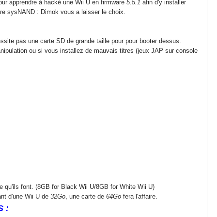
our apprendre à hacké une Wii U en firmware
5.5.1
afin d'y installer
tre sysNAND : Dimok vous a laisser le choix.
essite pas une carte SD de grande taille pour pour booter dessus.
ipulation ou si vous installez de mauvais titres (jeux JAP sur console
 qu'ils font. (8GB for Black Wii U/8GB for White Wii U)
nt d'une Wii U de
32Go
, une carte de
64Go
fera l'affaire.
 :