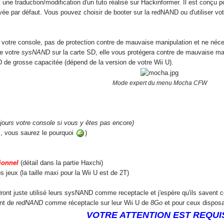
 une traduction/modification d'un tuto réalisé sur Hackinformer. Il
est conçu p
vée par défaut.
Vous pouvez choisir de booter sur la redNAND ou d'utiliser vo
de votre console, pas de protection contre de mauvaise manipulation et ne néc
de votre
sysNAND
sur la carte SD, elle vous protégera contre de mauvaise man
 de grosse capacitée (dépend de la version de votre Wii U).
Mode expert du menu Mocha CFW
jours votre console si vous y êtes pas encore)
 vous saurez le pourquoi
)
ionnel
(détail dans la partie Haxchi)
s jeux (la taille maxi pour la Wii U est de 2T)
ront juste utilisé leurs sysNAND comme receptacle et j'espère qu'ils savent ce
ont de
redNAND
comme réceptacle sur leur Wii U de
8Go
et pour ceux disposa
VOTRE ATTENTION EST REQUIS