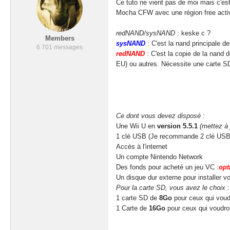
Ce tuto ne vient pas de moi mais c'est
Mocha CFW
avec une région free acti
redNAND/sysNAND
: keske c ?
Members
sysNAND
: C'est la nand principale 
6 701 messages
redNAND
: C'est la copie de la nand 
EU) ou autres. Nécessite une carte SD
Ce dont vous devez disposé :
Une Wii U en
version 5.5.1
(mettez à 
1 clé USB (Je recommande 2 clé USB,
Accès à l'internet
Un compte Nintendo Network
Des fonds pour acheté un jeu VC :
opt
Un disque dur externe pour installer vo
Pour la carte SD, vous avez le choix :
1 carte SD de
8Go
pour ceux qui voud
1 Carte de
16Go
pour ceux qui voudr