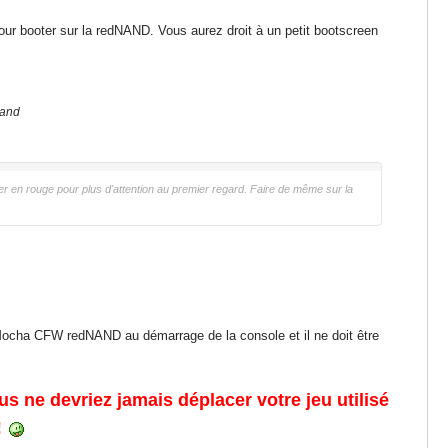
our booter sur la redNAND. Vous aurez droit à un petit bootscreen
nand
sier en rouge pour plus d'attention au premier regard. Faire de même sur la
 Mocha CFW redNAND au démarrage de la console et il ne doit être
s ne devriez jamais déplacer votre jeu utilisé
!