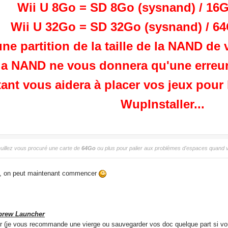
Wii U 8Go = SD 8Go (sysnand) / 1
Wii U 32Go = SD 32Go (sysnand) / 
e partition de la taille de la NAND de
 la NAND ne vous donnera qu'une erreur
tant vous aidera à placer vos jeux pour
WupInstaller...
uillez vous procuré une carte de
64Go
ou plus pour palier aux problèmes d'espaces quand vo
res, on peut maintenant commencer
brew Launcher
eur (je vous recommande une vierge ou sauvegarder vos doc quelque part si v