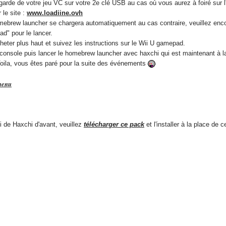
garde de votre jeu VC sur votre 2e clé USB au cas où vous aurez à foiré sur l'
 le site :
www.loadiine.ovh
omebrew launcher se chargera automatiquement au cas contraire, veuillez encor
ad" pour le lancer.
heter plus haut et suivez les instructions sur le Wii U gamepad.
otre console puis lancer le homebrew launcher avec haxchi qui est maintenant à
Voila, vous êtes paré pour la suite des événements
menu
ui de Haxchi d'avant, veuillez
télécharger ce pack
et l'installer à la place de c