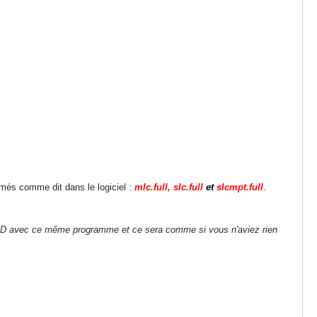
ommés comme dit dans le logiciel :
mlc.full, slc.full
et
slcmpt.full
.
lle SD avec ce même programme et ce sera comme si vous n'aviez rien