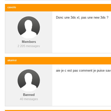
cavolo
Donc une 3ds xl, pas une new 3ds ?
Members
2 205 messages
akamsi
aie je c est pas comment je puise sav
Banned
40 messages