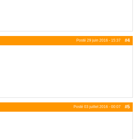
#4
Posté
29 juin 2016 - 15:37
#5
Posté
03 juillet 2016 - 00:07