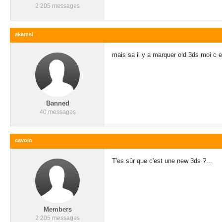
2 205 messages
akamsi
mais sa il y a marquer old 3ds moi c
Banned
40 messages
cavolo
T'es sûr que c'est une new 3ds ?...
Members
2 205 messages