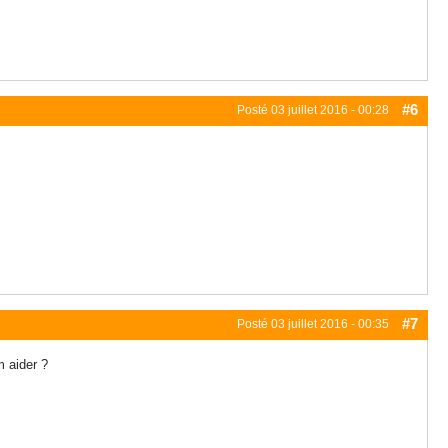
#6
Posté
03 juillet 2016 - 00:28
#7
Posté
03 juillet 2016 - 00:35
 aider ?