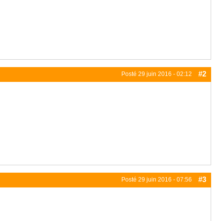
#2
Posté
29 juin 2016 - 02:12
#3
Posté
29 juin 2016 - 07:56