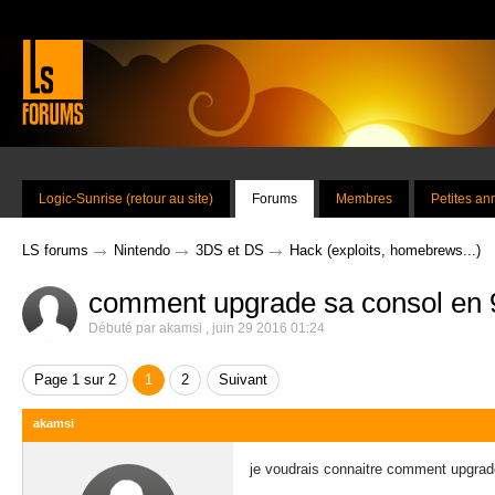
Logic-Sunrise (retour au site)
Forums
Membres
Petites a
→
→
→
LS forums
Nintendo
3DS et DS
Hack (exploits, homebrews...)
comment upgrade sa consol en 9.
Débuté par
akamsi
,
juin 29 2016 01:24
Page 1 sur 2
1
2
Suivant
akamsi
je voudrais connaitre comment upgrade 