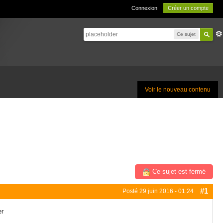
Connexion
Créer un compte
Ce sujet
Voir le nouveau contenu
Ce sujet est fermé
#1
Posté
29 juin 2016 - 01:24
er