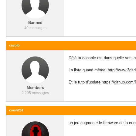
Banned
40 messages
cavolo
Déjà ta console est dans quelle versio
La liste quand même:
http://www.3ds
Et le tuto d'update
https://github.com/
Members
2 205 messages
crash251
un jeu augmente le firmware de la cons