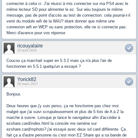
connecter à celui ci. J'ai réussi à mis connecter sur ma PS4 avec le
même lecteur SD pour alimenter le ez. Sur wiiu toujours le même
message, pas de point d'accès au test de connection. cela pourrai-t-il
venir du module wifi de la WiiU? étant donner que même une
connexion wifi en WEP ou sans protection, elle ne si connecte pas.
Merci d'avance pour vos réponse
ricouyalaire
26 août 2016
Coucou ça marchait super en 5.3.2 mais ça n'a plus l'air de
fonctionner en 5.5.1 quelqu'un a essayé ?
Yorick82
30 mars 2017
Bonjour,
Deux heures que j'y suis perso, ça ne fonctionne pas chez moi
malgré que j'ai suivi scrupuleusement et plus de 5 fois de A à Z la
marche à suivre. Lorsque je lance le navigateur afin d'accèder à
ezshare.card/index.html la console me ramène sur
ezshare.card/mphoto? j'ai essayé avec deux sd card différente. Ça
fait ça a d'autre personne ou c'est mon EZ Share qui a sa bande de