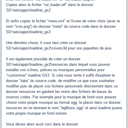
Copiez alors le fichier "sd_loader.elf" dans le dossier
SD:\wiiu\apps\loadiine_gx2
.
Et enfin copiez le fichier "meta.xml" et l'icone de votre choix (avec le
nom "icon.png") du dossier "meta" du source code dans le dossier
SD:\wiiu\apps\loadiine_gx2.
Une dernière chose, il vous faut créer un dossier
SD:\wiiu\apps\loadiine_gx2\covers3d pour vos jaquettes de jeux.
Il est également possible de créer un dossier
SD:\wiiu\apps\loadiine_gx2\resources dans lequel vous pouvez
installer vos icônes, polices ou musiques personnelles pour
"customiser" loadiine GX2. Si cela vous tente il suffit d'explorer le
dossier "data" du source code, de modifier ce que vous souhaitez
modifier puis de placer vos fichiers personnels directement dans ce
dossier resources en gardant les noms des fichiers de bases du
sources codes. Par exemple pour la musique de fond vous pouvez
choisir votre propre musique au format ogg, la placer dans ce dossier
resources en lui donnant le nom "bgMusic.ogg" et ainsi loadiine jouera
votre propre musique en fond sonore.
Vous devez alors avoir ceci dans le dossier