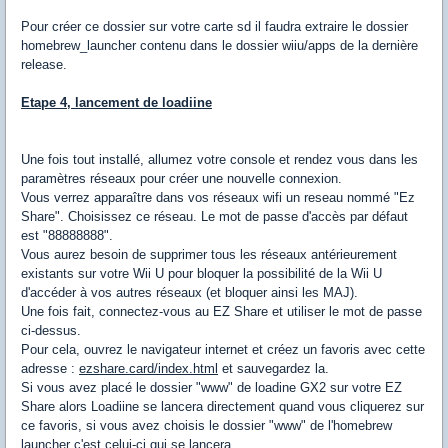
Pour créer ce dossier sur votre carte sd il faudra extraire le dossier
homebrew_launcher contenu dans le dossier wiiu/apps de la dernière
release.
Etape 4, lancement de loadiine
Une fois tout installé, allumez votre console et rendez vous dans les
paramètres réseaux pour créer une nouvelle connexion.
Vous verrez
apparaître dans
vos
réseaux wifi
un reseau nommé "
Ez
Share
"
.
Choisissez ce réseau.
Le mot de passe
d'accès
par défaut
est "
88888888
"
.
Vous aurez besoin de
supprimer tous les
réseaux antérieurement
existants
sur votre
Wii
U
pour bloquer la
possibilité
de la Wii
U
d'accéder à
vos
autres réseaux
(et bloquer ainsi les MAJ).
Une fois
fait,
connectez-vous au
EZ Share
et utiliser
le mot de passe
ci-dessus.
Pour cela, ouvrez le navigateur internet et créez un favoris avec cette
adresse :
ezshare.card/index.html
et sauvegardez la.
Si vous avez placé le dossier "www" de loadine GX2 sur votre EZ
Share alors Loadiine se lancera directement quand vous cliquerez sur
ce favoris, si vous avez choisis le dossier "www" de l'homebrew
launcher c'est celui-ci qui se lancera.