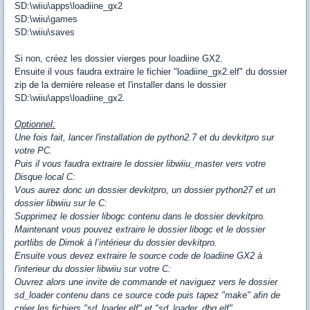
SD:\wiiu\apps\loadiine_gx2
SD:\wiiu\games
SD:\wiiu\saves
Si non, créez les dossier vierges pour loadiine GX2.
Ensuite il vous faudra extraire le fichier "loadiine_gx2.elf" du dossier
zip de la dernière release et l'installer dans le dossier
SD:\wiiu\apps\loadiine_gx2.
Optionnel:
Une fois fait, lancer l'installation de python2.7 et du devkitpro sur
votre PC.
Puis il vous faudra extraire le dossier libwiiu_master vers votre
Disque local C:
Vous aurez donc un dossier devkitpro, un dossier python27 et un
dossier libwiiu sur le C:
Supprimez le dossier libogc contenu dans le dossier devkitpro.
Maintenant vous pouvez extraire le dossier libogc et le dossier
portlibs de Dimok à l’intérieur du dossier devkitpro.
Ensuite vous devez extraire le source code de loadiine GX2 à
l'interieur du dossier libwiiu sur votre C:
Ouvrez alors une invite de commande et naviguez vers le dossier
sd_loader contenu dans ce source code puis tapez "make" afin de
créer les fichiers "sd_loader.elf" et "sd_loader_dbg.elf".