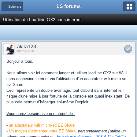
LS forums
← Software
Utilisation de Loadiine GX2 sans internet...
akira123
08 mai 2016
Bonjour à tous,
Nous allons voir ici comment lancer et utiliser loadiine GX2 sur WiiU
sans connexion internet via l'utilisation d'un adaptateur wifi micro-sd
EZ Share.
Ceci représente un double avantage, tout d'abord sans internet le
risque d'une mise à jour fortuite de la console est quasi inexistant. De
plus cela permet d’héberger soi-même l'exploit.
Vous aurez besoin niveau matériel de :
-
un adaptateur wifi micro-sd EZ Share
-
Un moyen d’alimenter votre EZ Share
,
personnellement j'utilise un
adaptateur comme celui-ci :
http://www.aliexpres...708.4.11.oFcK1z