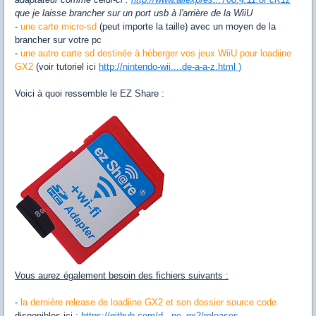
que je laisse brancher sur un port usb à l'arrière de la WiiU
-
une carte micro-sd
(peut importe la taille) avec un moyen de la
brancher sur votre pc
-
une autre carte sd destinée à héberger vos jeux WiiU pour loadiine
GX2
(voir tutoriel ici
http://nintendo-wii....de-a-a-z.html )
Voici à quoi ressemble le EZ Share :
Vous aurez également besoin des fichiers suivants :
-
la dernière release de loadiine GX2 et son dossier source code
disponibles ici :
https://github.com/d...ne_gx2/releases