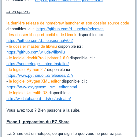
Et en option :
la dernière release de homebrew launcher et son dossier source code
disponibles ici :
https://github.com/d...uncher/releases
-
les dossier libogc et portlibs de Dimok
disponibles ici :
https://github.com/d...leases/tag/v0.2
-
le dossier master de libwiiu
disponible ici :
https://github.com/wiiudev/libwiiu
-
le logiciel devkitPro Updater 1.6.0
disponible ici :
https://sourceforge....ated Installer/
-
le logiciel Python 2.7
disponible ici :
https://www.python.o...d/releases/2.7/
-
le logiciel oXygen XML editor
disponible ici :
https://www.oxygenxm...xml_editor.html
-
le logiciel Ustealth R8
disponible ici :
http://wiidatabase.d...ds/pc/ustealth/
Vous avez tout ? Bien passons à la suite.
Etape 1, préparation du EZ Share
EZ
Share est un
hotspot
, ce qui signifie
que vous
ne pourrez pas