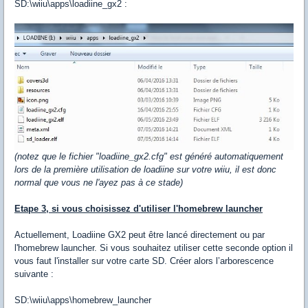
SD:\wiiu\apps\loadiine_gx2 :
(notez que le fichier "loadiine_gx2.cfg" est généré automatiquement
lors de la première utilisation de loadiine sur votre wiiu, il est donc
normal que vous ne l'ayez pas à ce stade)
Etape 3, si vous choisissez d'utiliser l'homebrew launcher
Actuellement, Loadiine GX2 peut être lancé directement ou par
l'homebrew launcher. Si vous souhaitez utiliser cette seconde option il
vous faut l'installer sur votre carte SD. Créer alors l’arborescence
suivante :
SD:\wiiu\apps\homebrew_launcher