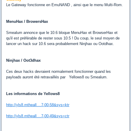
Le Gateway fonctionne en EmuNAND , ainsi que le menu Multi-Rom.
MenuHax / BrowersHax
Smealum annonce que le 10.6 bloque MenuHax et BrowserHax et
qu'il est préférable de rester sous 10.5 ! Du coup, le seul moyen de
lancer un hack sur 10.6 sera probablement Ninjhax ou Ootdhax.
Ninjhax / Oot3dhax
Ces deux hacks devraient normalement fonctionner quand les
payloads auront été retravaillés par Yellows8 ou Smealum.
Les informations de Yellows8
http://yls8.mtheall....7-00-58&sys=ktr
http://yls8.mtheall....7-00-49&sys=ctr