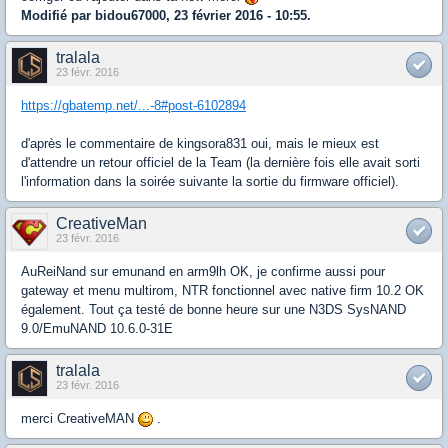
Modifié par bidou67000, 23 février 2016 - 10:55.
tralala
23 févr. 2016
https://gbatemp.net/...-8#post-6102894
d'après le commentaire de kingsora831 oui, mais le mieux est
d'attendre un retour officiel de la Team (la dernière fois elle avait sorti
l'information dans la soirée suivante la sortie du firmware officiel).
CreativeMan
23 févr. 2016
AuReiNand sur emunand en arm9lh OK, je confirme aussi pour
gateway et menu multirom, NTR fonctionnel avec native firm 10.2 OK
également. Tout ça testé de bonne heure sur une N3DS SysNAND
9.0/EmuNAND 10.6.0-31E
tralala
23 févr. 2016
merci CreativeMAN
.