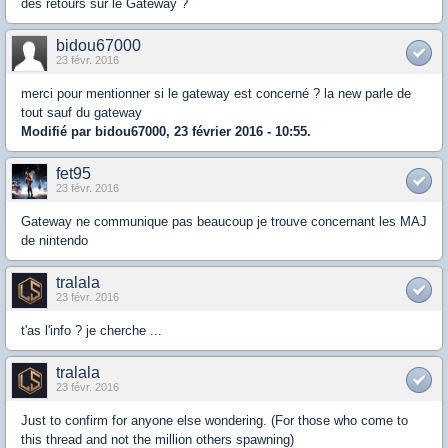
des retours sur le Gateway ?
bidou67000
23 févr. 2016
merci pour mentionner si le gateway est concerné ? la new parle de
tout sauf du gateway
Modifié par bidou67000, 23 février 2016 - 10:55.
fet95
23 févr. 2016
Gateway ne communique pas beaucoup je trouve concernant les MAJ
de nintendo
tralala
23 févr. 2016
t'as l'info ? je cherche ...
tralala
23 févr. 2016
Just to confirm for anyone else wondering. (For those who come to
this thread and not the million others spawning)