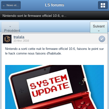
LS forums
← News et actualités postées sur LS
Nintendo sort le firmware officiel 10.6, o...
«
Suivant
Précédent
»
tralala
23 févr. 2016
Nintendo a sorti cette nuit le firmware officiel 10.6, faisons le point sur
le hack comme nous faisons d'habitude.