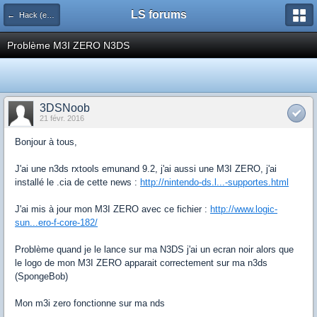
LS forums
← Hack (exploits, homebrews...)
Problème M3I ZERO N3DS
3DSNoob
21 févr. 2016
Bonjour à tous,
J'ai une n3ds rxtools emunand 9.2, j'ai aussi une M3I ZERO, j'ai
installé le .cia de cette news :
http://nintendo-ds.l...-supportes.html
J'ai mis à jour mon M3I ZERO avec ce fichier :
http://www.logic-
sun...ero-f-core-182/
Problème quand je le lance sur ma N3DS j'ai un ecran noir alors que
le logo de mon M3I ZERO apparait correctement sur ma n3ds
(SpongeBob)
Mon m3i zero fonctionne sur ma nds