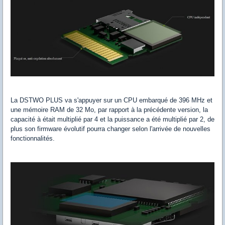
La DSTWO PLUS va s'appuyer sur un CPU embarqué de 396 MHz et
une mémoire RAM de 32 Mo, par rapport à la précédente version, la
capacité à était multiplié par 4 et la puissance a été multiplié par 2, de
plus son firmware évolutif pourra changer selon l'arrivée de nouvelles
fonctionnalités.