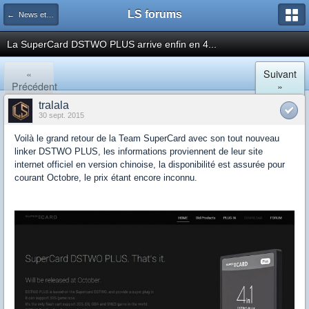
LS forums
← News et actualités postées sur LS
La SuperCard DSTWO PLUS arrive enfin en 4...
«
Suivant
Précédent
»
tralala
30 sept. 2015
Voilà le grand retour de la Team SuperCard avec son tout nouveau
linker DSTWO PLUS, les informations proviennent de leur site
internet officiel en version chinoise, la disponibilité est assurée pour
courant Octobre, le prix étant encore inconnu.