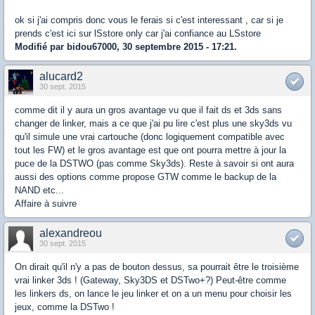
ok si j'ai compris donc vous le ferais si c'est interessant , car si je
prends c'est ici sur lSstore only car j'ai confiance au LSstore
Modifié par bidou67000, 30 septembre 2015 - 17:21.
alucard2
30 sept. 2015
comme dit il y aura un gros avantage vu que il fait ds et 3ds sans
changer de linker, mais a ce que j'ai pu lire c'est plus une sky3ds vu
qu'il simule une vrai cartouche (donc logiquement compatible avec
tout les FW) et le gros avantage est que ont pourra mettre à jour la
puce de la DSTWO (pas comme Sky3ds). Reste à savoir si ont aura
aussi des options comme propose GTW comme le backup de la
NAND etc...
Affaire à suivre
alexandreou
30 sept. 2015
On dirait qu'il n'y a pas de bouton dessus, sa pourrait être le troisième
vrai linker 3ds ! (Gateway, Sky3DS et DSTwo+?) Peut-être comme
les linkers ds, on lance le jeu linker et on a un menu pour choisir les
jeux, comme la DSTwo !