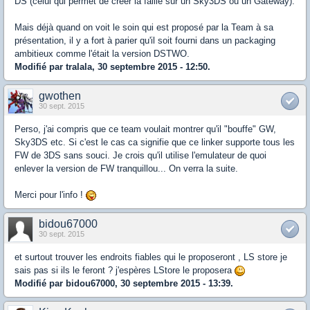
DS (celui qui permet de créer la faille sur un Sky3DS ou un Gateway).
Mais déjà quand on voit le soin qui est proposé par la Team à sa
présentation, il y a fort à parier qu'il soit fourni dans un packaging
ambitieux comme l'était la version DSTWO.
Modifié par tralala, 30 septembre 2015 - 12:50.
gwothen
30 sept. 2015
Perso, j'ai compris que ce team voulait montrer qu'il "bouffe" GW,
Sky3DS etc. Si c'est le cas ca signifie que ce linker supporte tous les
FW de 3DS sans souci. Je crois qu'il utilise l'emulateur de quoi
enlever la version de FW tranquillou... On verra la suite.
Merci pour l'info !
bidou67000
30 sept. 2015
et surtout trouver les endroits fiables qui le proposeront , LS store je
sais pas si ils le feront ? j'espères LStore le proposera
Modifié par bidou67000, 30 septembre 2015 - 13:39.