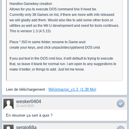
Handles Gamekey creation
Allows for you to execute DOS command line if need be.
Currently only 38 Games on list, if there are more with info released
we will gladly add them. Would also like to add some other tools or
utilities as well as the Wii U development and need for tools continues.
This is version 1.3 (4.5.15)
Place *.ISO in same folder, rename to Game.wud
create your keys, and click unpack/decrypt/send DOS cmd
If you put text in the DOS cmd box, it will default to trying to execute
that, so leave it blank for normal run. I am open to any suggestions to
make it better, or things to add. Just let me know.
Lien de téléchargement :
WiiUxtractor_v1.3 (1.38 Mo)
wesker0404
12 avril 2015
En résumer ça sert à quoi ?
sergio68a