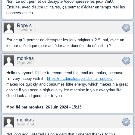
Non. Le soft permet de décrypter/décompresse les jeux WiiU.
Ensuite, avec d'autre utilitaires, ça permet d’éditer en temps réel les
données du jeu.
Ropy's
13 avril 2015
Est-ce qu'il permet de décrypter les jeux originaux ? Si oui, avec un
lecteur spécifique (pour accéder aux données du départ...) ?
monkas
26 juin 2024
Hello everyone! I'd like to recommend this cool ice maker, because
I'm very happy with it -
https://mcdonaldpape...bin-air-cooled/
. It
makes ice quickly and consumes little energy, which makes it a great
choice if you need a high-quality ice machine in your everyday life!
Good luck and good luck to you.
Modifié par monkas, 26 juin 2024 - 15:13.
monkas
02 juil. 2024
Not long ago I started using a card that I opened thanks to this