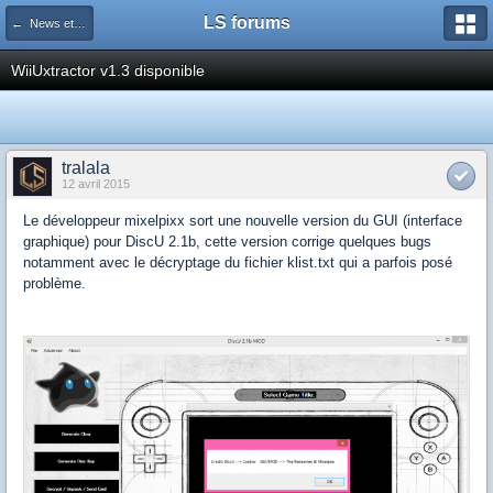
LS forums
← News et actualités postées sur LS
WiiUxtractor v1.3 disponible
tralala
12 avril 2015
Le développeur mixelpixx sort une nouvelle version du GUI (interface
graphique) pour DiscU 2.1b, cette version corrige quelques bugs
notamment avec le décryptage du fichier klist.txt qui a parfois posé
problème.