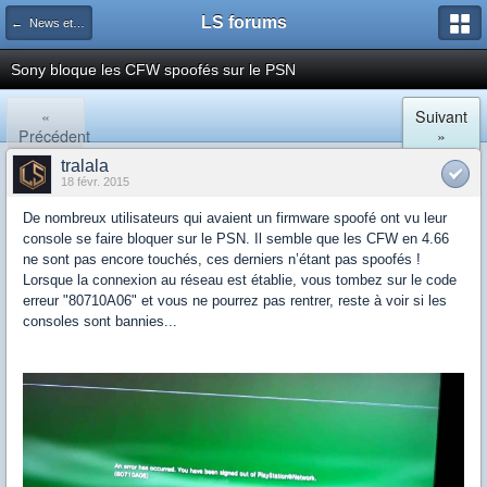
LS forums
← News et actualités postées sur LS
Sony bloque les CFW spoofés sur le PSN
«
Suivant
Précédent
»
tralala
18 févr. 2015
De nombreux utilisateurs qui avaient un firmware spoofé ont vu leur
console se faire bloquer sur le PSN. Il semble que les CFW en 4.66
ne sont pas encore touchés, ces derniers n’étant pas spoofés !
Lorsque la connexion au réseau est établie, vous tombez sur le code
erreur "80710A06" et vous ne pourrez pas rentrer, reste à voir si les
consoles sont bannies...