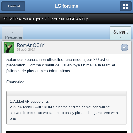
LS forums
← News et actualités postées sur LS
3DS: Une mise à jour 2.0 pour la MT-CARD p...
«
Suivant
Précédent
»
RomAnOCrY
15 août 2014
Selon des sources non-officielles, une mise à jour 2.0 est en
préparation. Comme d'habitude, j'ai envoyé un mail à la team et
j'attends de plus amples informations.
Changelog:
1. Added AR supporting.
2. Allow Menu Swift : ROM file name and the game icon will be
showed in menu ,so we can more easily pick up the games we want
play.