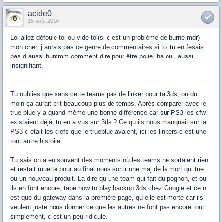
acide0
15 août 2014
Lol allez défoule toi ou vide toi(si c est un problème de burne mdr)
mon cher, j aurais pas ce genre de commentaires si toi tu en fesais
pas d aussi hummm comment dire pour être polie, ha oui, aussi
insignifiant.
Tu oublies que sans cette teams pas de linker pour ta 3ds, ou du
moin ça aurait prit beaucoup plus de temps. Après comparer avec le
true blue y a quand même une bonne différence car sur PS3 les cfw
existaient déjà, tu en a vus sur 3ds ? Ce qu ils nous manquait sur la
PS3 c était les clefs que le trueblue avaient, ici les linkers c est une
tout autre histoire.
Tu sais on a eu souvent des moments où les teams ne sortaient rien
et restait muette pour au final nous sortir une maj de la mort qui tue
ou un nouveau produit. La dire qu une team qui fait du pognon, et oui
ils en font encore, tape how to play backup 3ds chez Google et ce n
est que du gateway dans la première page, qu elle est morte car ils
veulent juste nous donner ce que les autres ne font pas encore tout
simplement, c est un peu ridicule.