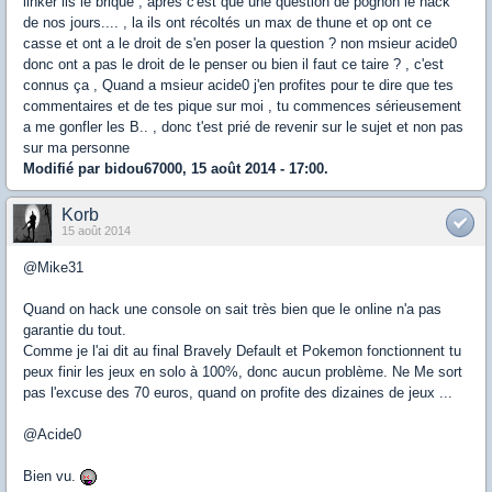
linker ils le brique , aprés c'est que une question de pognon le hack
de nos jours.... , la ils ont récoltés un max de thune et op ont ce
casse et ont a le droit de s'en poser la question ? non msieur acide0
donc ont a pas le droit de le penser ou bien il faut ce taire ? , c'est
connus ça , Quand a msieur acide0 j'en profites pour te dire que tes
commentaires et de tes pique sur moi , tu commences sérieusement
a me gonfler les B.. , donc t'est prié de revenir sur le sujet et non pas
sur ma personne
Modifié par bidou67000, 15 août 2014 - 17:00.
Korb
15 août 2014
@Mike31
Quand on hack une console on sait très bien que le online n'a pas
garantie du tout.
Comme je l'ai dit au final Bravely Default et Pokemon fonctionnent tu
peux finir les jeux en solo à 100%, donc aucun problème. Ne Me sort
pas l'excuse des 70 euros, quand on profite des dizaines de jeux ...
@Acide0
Bien vu.