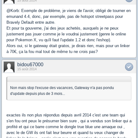
15 août 2014
@Korb: Exemple de problème, je viens de l'avoir, obligé de tourner en
emunand 4.4, donc, par exemple, pas de hotspot streetpass pour
Bravely Default entre autre.
Et pour ta gouverne, j'ai des jeux achetés, auxquels je ne peux
justement pas jouer comme je le voudrai justement (genre le online
pour Pokemon X, vu qu'il faut l'update 1.2 et donc l'eshop).
Alors oui, si le gateway était gratos, je dirais rien, mais pour un linker
à 70€, ça la fou mal tout de même tu ne crois pas?
bidou67000
15 août 2014
Non mais stop l'excuse des vacances, Gateway n'a pas pondu
d'update depuis plus de 3 mois...
exactes ils non plus répondus depuis avril 2014 c'est une team qui
s'en fou ont peux le présumer bien sure , qui a vendus son linker qui a
profité et qui ce barre comme le dongle true blue une arnaque oui ,
avec le de GW ils ont fait leur beurre et quand tu veux changer de