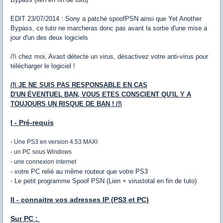
EDIT 23/07/2014 : Sony a patché spoofPSN ainsi que Yet Another
Bypass, ce tuto ne marcheras donc pas avant la sortie d'une mise a
jour d'un des deux logiciels
/!\ chez moi, Avast détecte un virus, désactivez votre anti-virus pour
télécharger le logiciel !
/!\ JE NE SUIS PAS RESPONSABLE EN CAS
D'UN ÉVENTUEL BAN, VOUS ETES CONSCIENT QU'IL Y A
TOUJOURS UN RISQUE DE BAN ! /!\
I - Pré-requis
- Une PS3 en version 4.53 MAXI
- un PC sous Windows
- une connexion internet
​- votre PC relié au même routeur que votre PS3
- Le petit programme Spoof PSN (Lien + virustotal en fin de tuto)
II - connaitre vos adresses IP (PS3 et PC)
Sur PC :