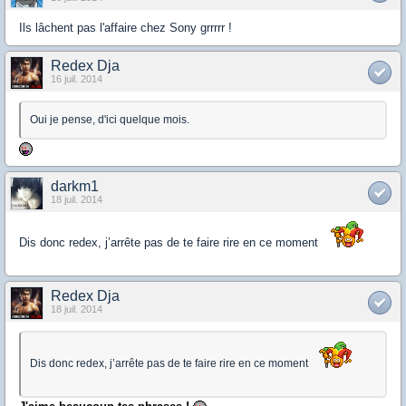
Ils lâchent pas l'affaire chez Sony grrrrr !
Redex Dja
16 juil. 2014
Oui je pense, d'ici quelque mois.
darkm1
18 juil. 2014
Dis donc redex, j’arrête pas de te faire rire en ce moment
Redex Dja
18 juil. 2014
Dis donc redex, j’arrête pas de te faire rire en ce moment