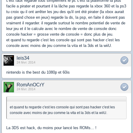
c'est faux regarde tous simplement le pc c'est la plateforme la plus
facile a pirater et pourtant il la lâche pas regarde la xbox 360 et la ps3
tu croix qu il ont arrêter les jeu des qu'il ont été pirater (la xbox aurait
pas grand chose en jeux) regarde la ds, la psp, en faite il doivent pas
vraiment il regarder. il regarde surtout le nombre potentiel de vente de
leur jeu et il le calcule avec le nombre de vente de console donc
console hacker = grosse vente de console = donc plus de jeu.
et quand tu regarde c'est les console qui sont pas hacker c'est les
console avec moins de jeu comme la vita et la 3ds et la wiiU.
leis34
24 févr. 2014
nintendo is the best du 1080p et 60is
RomAnOCrY
24 févr. 2014
et quand tu regarde c'est les console qui sont pas hacker c'est les
console avec moins de jeu comme la vita et la 3ds et la wiiU.
La 3DS est hack, du moins pour lancé les ROMs... !