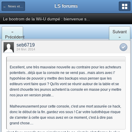
LS forums
← News et actualités postées sur LS
Le bootrom de la Wii-U dumpé : bienvenue s...
«
Suivant
Précédent
»
seb6719
24 févr. 2014
Excellent, une très mauvaise nouvelle au contraire pour les acheteurs
potentiels...déjà que la console ne se vend pas...mais alors avec l'
hypohèse de pouvoir y mettre des backups vous penser que les
editeurs vont faire quoi ? Qu'ils vont se réunir autour de la table et se
dirent chouette les jeunos achetent la console en masse pour y mettre
nos jeux en version pirate...
Malheureusement pour cette console, c'est une mort assurée ce hack,
donc le début de la fin..gardez vos sous ! Car votre ludothèque risque
de s'arreter à celle que vous avez en ce moment, c'est à dire pas
grand chose....