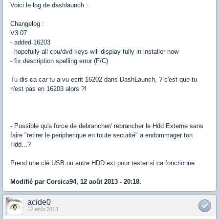
Voici le log de dashlaunch :
Changelog :
V3.07
- added 16203
- hopefully all cpu/dvd keys will display fully in installer now
- fix description spelling error (F/C)
Tu dis ca car tu a vu ecrit 16202 dans DashLaunch, ? c'est que tu
n'est pas en 16203 alors ?!
- Possible qu'a force de debrancher/ rebrancher le Hdd Externe sans
faire "retirer le peripherique en toute securité" a endommager ton
Hdd...?
Prend une clé USB ou autre HDD ext pour tester si ca fonctionne...
Modifié par Corsica94, 12 août 2013 - 20:18.
acide0
12 août 2013