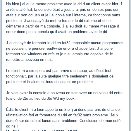
Ha bien j ai eu le meme probleme avec le dd d un client avant hier. J
ai réinstallé fsd, la console était a jour. J ai pris un de ses jeux qui
etait sur son dd usb et je l ai copié sur l interne, ca fonctionné sans
probleme. J ai essayé de mettre fsd sur le dd externe et de le
démarrer a partir de ma console. J ai eu droit au meme message d
erreur donc j en ai conclu qu il avait un probleme avec le dd.
J ai essayé de formater le dd en fat32 impossible aucun programmes
ne voulaient le prendre read/write error a chaque fois. J ai pu le
formater via windows en ntfs et je n ai jamais ete capable de le
remettre a nouveau en ntfs.
Le client m a dis que c est pas arrivé d un coup, au début tout
fonctionnait, par la suite quelque titre seulement s donnaient ce
probleme et finalement tous donnaient ce probleme.
Je vais avoir la console a nouveau ce soir avec un nouveau dd cette
fois ci de 2to au lieu du 3to Wd my book.
Édit: le client m a bien apporté un 2to, j ai donc pas pris de chance,
réinstallation fsd et formatage du dd en fat32 sans probleme. Jeux
dumpé sur dd usb et lancé sans probleme. Conclusion de mon coté
dd hs !