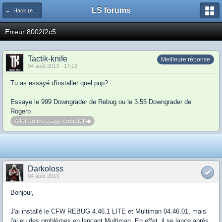
LS forums
← Hack (exploits, homebrews...)
Erreur 8002f2c5
Tactik-knife
Meilleure réponse
04 août 2013 - 17:13
Tu as essayé d'installer quel pup?
Essaye le 999 Downgrader de Rebug ou le 3.55 Downgrader de
Rogero
Aller au message complet
Darkoloss
04 août 2013
Bonjour,
J'ai installé le CFW REBUG 4.46.1 LITE et Multiman 04.46.01, mais
j'ai eu des problèmes en lançant Multiman. En effet, il se lance après