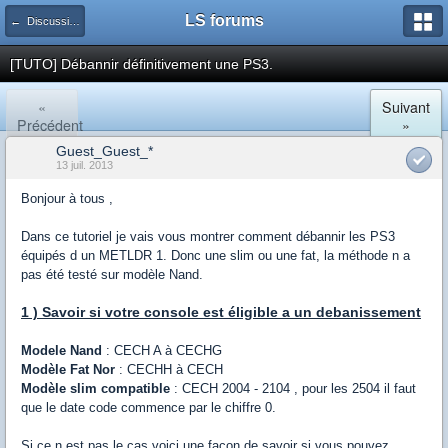
LS forums
← Discussions générales (jeux, hardware...)
[TUTO] Débannir définitivement une PS3.
«
Suivant
Précédent
»
Guest_Guest_*
13 juil. 2013
Bonjour à tous ,
Dans ce tutoriel je vais vous montrer comment débannir les PS3
équipés d un METLDR 1. Donc une slim ou une fat, la méthode n a
pas été testé sur modèle Nand.
1 ) Savoir si votre console est éligible a un debanissement
Modele Nand
: CECH A à CECHG
Modèle Fat Nor
: CECHH à CECH
Modèle slim compatible
: CECH 2004 - 2104 , pour les 2504 il faut
que le date code commence par le chiffre 0.
Si ce n est pas le cas voici une façon de savoir si vous pouvez