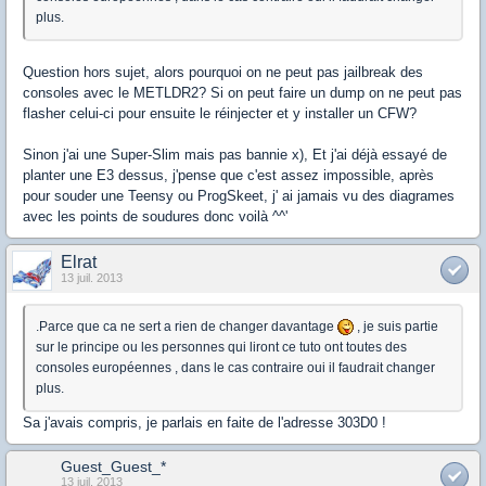
plus.
Question hors sujet, alors pourquoi on ne peut pas jailbreak des
consoles avec le METLDR2? Si on peut faire un dump on ne peut pas
flasher celui-ci pour ensuite le réinjecter et y installer un CFW?
Sinon j'ai une Super-Slim mais pas bannie x), Et j'ai déjà essayé de
planter une E3 dessus, j'pense que c'est assez impossible, après
pour souder une Teensy ou ProgSkeet, j' ai jamais vu des diagrames
avec les points de soudures donc voilà ^^'
Elrat
13 juil. 2013
.Parce que ca ne sert a rien de changer davantage
, je suis partie
sur le principe ou les personnes qui liront ce tuto ont toutes des
consoles européennes , dans le cas contraire oui il faudrait changer
plus.
Sa j'avais compris, je parlais en faite de l'adresse 303D0 !
Guest_Guest_*
13 juil. 2013