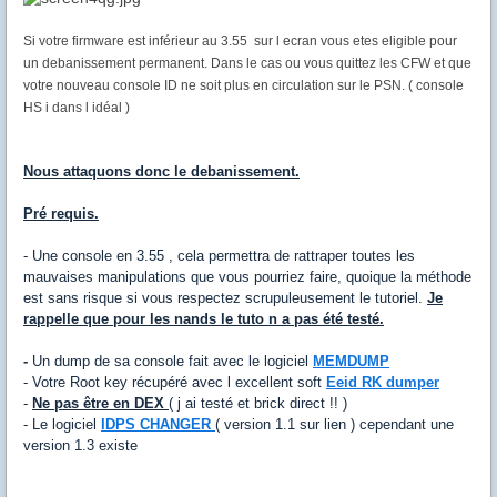
Si votre firmware est inférieur au 3.55 sur l ecran vous etes eligible pour
un debanissement permanent. Dans le cas ou vous quittez les CFW et que
votre nouveau console ID ne soit plus en circulation sur le PSN. ( console
HS i dans l idéal )
Nous attaquons donc le debanissement.
Pré requis.
- Une console en 3.55 , cela permettra de rattraper toutes les
mauvaises manipulations que vous pourriez faire, quoique la méthode
est sans risque si vous respectez scrupuleusement le tutoriel.
Je
rappelle que pour les nands le tuto n a pas été testé.
-
Un dump de sa console fait avec le logiciel
MEMDUMP
- Votre Root key récupéré avec l excellent soft
Eeid RK dumper
-
Ne pas être en DEX
( j ai testé et brick direct !! )
- Le logiciel
IDPS CHANGER
( version 1.1 sur lien ) cependant une
version 1.3 existe