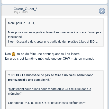
Guest_Guest_*
13 juil. 2013
Merci pour le TUTO,
Mais pour avoir essayé directement sur une série 2xxx cela n'avait pas
fonctionné !
Il est nécessaire de crypter une partie du dump grâce à la clef EID ...
Non
, tu as du faire une erreur quand tu l as inseré
En gros c est la même méthode que sur CFW mais en manuel.
"
1 PS ID > Le but est de ne pas se faire a nouveau bannir donc
prenez un id d une console HS
"
"
Maintenant nous allons nous rendre où le CID se situe dans la
mémoire.
"
Changer le PSID ou le cID? C'et deux choses différentes ^^